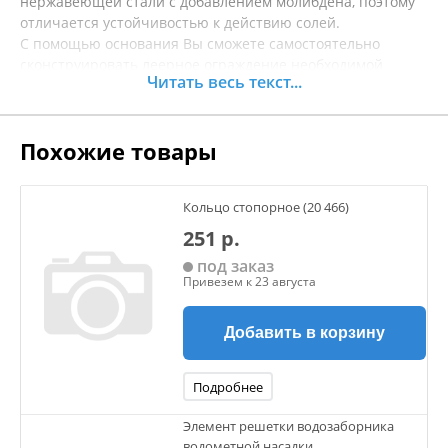
нержавеющей стали с добавлением молибдена, поэтому
отличается устойчивостью к действию солей.
С помощью основания Вы сможете самостоятельно
сконструировать леерное ограждение необходимой
Читать весь текст...
конфигурации без применения сварки.
Угол между основанием и стойкой - 90°.
Способ крепления – врезные винты.
Похожие товары
Материал Нержавеющая сталь
Для трубы 22 мм
Кольцо стопорное (20 466)
251 р.
под заказ
Привезем к 23 августа
Добавить в корзину
Подробнее
Элемент решетки водозаборника
водометной насадки