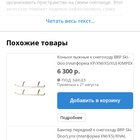
организовать пространство на своем снегоходе. Этот
аксессуар поможет надежно зафиксировать сумку,
обеспечивая легкий доступ к вашим вещам во время
Читать весь текст...
поездки. Изготавливается из прочных материалов, что
гарантирует долговечность и устойчивость к
неблагоприятным погодным условиям. Установка
Похожие товары
крепления проста и не требует специальных навыков,
что позволяет вам сосредоточиться на удовольствии от
поездки. Кроме того, такой аксессуар способствует более
Коньки лыжные к снегоходу BRP Ski-
удобному распределению груза, что особенно важно в
Doo (платформа XP/XM/XS/XU) KIMPEX
длительных путешествиях. Перед покупкой
6 300 р.
рекомендуется уточнять характеристики товара.
под заказ
Привезем к 21 августа
Добавить в корзину
Подробнее
Бампер передний к снегоходу BRP Ski-
Doo/Lynx (платформа XM/XS) RIVAL