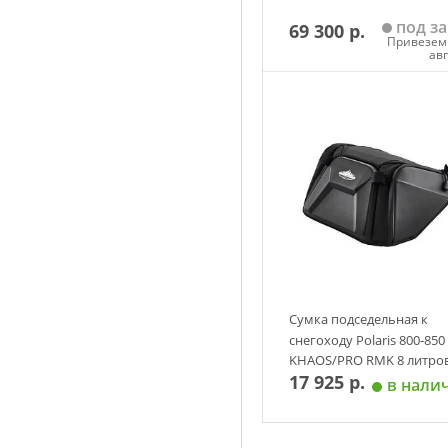
под за
69 300 р.
Привезем 
ав
Добавить в корзин
Сумка подседельная к
снегоходу Polaris 800-850
KHAOS/PRO RMK 8 литро
17 925 р.
(платформа Axys)
в нали