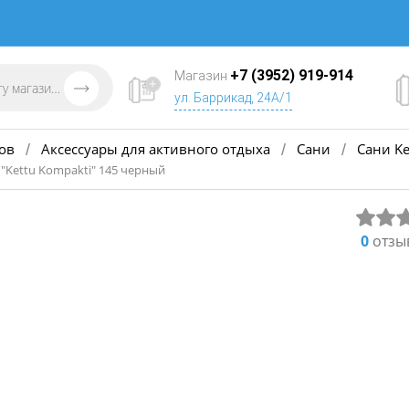
+7 (3952) 919-914
Магазин
ул. Баррикад, 24А/1
ов
Аксессуары для активного отдыха
Сани
Сани Ke
/
/
/
"Kettu Kompakti" 145 черный
0
отзы