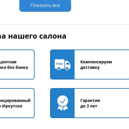
у
Добавить в корзину
Добавить в корзи
Показать все
а нашего салона
центная
Компенсируем
чка без банка
доставку
фицированный
Гарантия
в Иркутске
до 3 лет