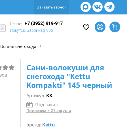
Заказать звонок
+7 (3952) 919-917
Сервис
Иркутск, Баррикад, 90в
ttu для снегохода
/
Сани-волокуши для
снегохода "Kettu
вов
Kompakti" 145 черный
Артикул:
KK
Под заказ
Привезем к 21 августа
бренд:
Kettu