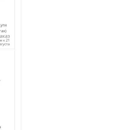
Lynx
гах)
аказ
м к 21
вгуста
ну
а