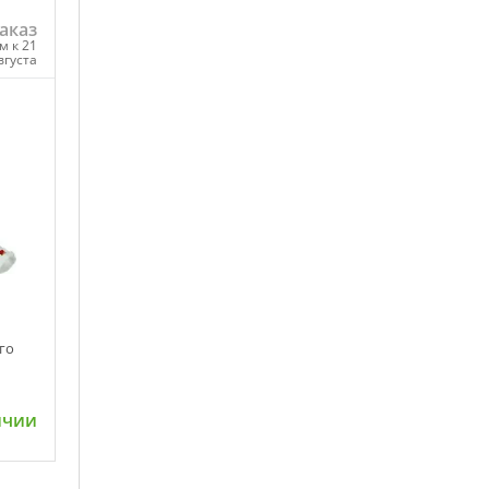
аказ
м к 21
вгуста
ну
го
ичии