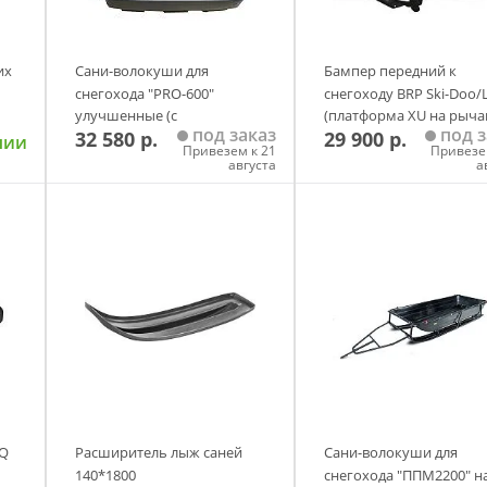
их
Сани-волокуши для
Бампер передний к
снегохода "PRO-600"
снегоходу BRP Ski-Doo/
улучшенные (с
(платформа XU на рыча
под заказ
под з
32 580 р.
29 900 р.
отбойником, демпфером и
RIVAL
чии
Привезем к 21
Привезе
накладками) серый
августа
а
у
Добавить в корзину
Добавить в корзи
nQ
Расширитель лыж саней
Сани-волокуши для
140*1800
снегохода "ППМ2200" н