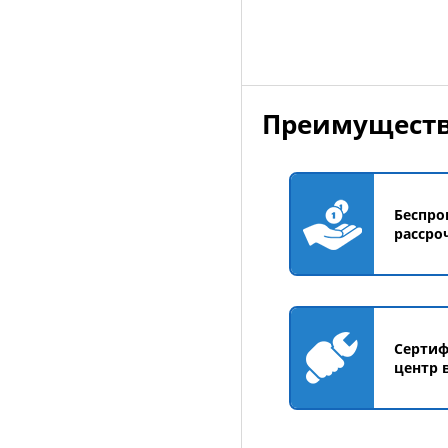
Добавить в корзин
Преимуществ
Беспро
рассро
Серти
центр 