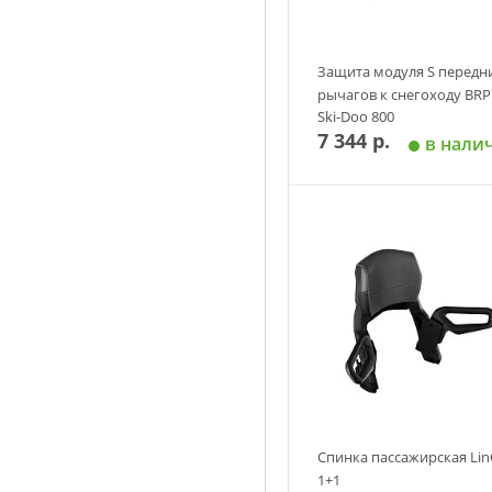
Защита модуля S передн
рычагов к снегоходу BRP
Ski-Doo 800
7 344 р.
Summit/Renegade
в нали
(платформа XM/XS) SPI
Добавить в корзин
Спинка пассажирская Li
1+1