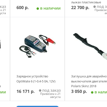
лыжах пластиковые
каз
под з
600 р.
22 700 р.
черный
в наличии
к 21
Привезе
густа
а
у
Добавить в корзину
Добавить в корзи
Зарядное устройство
Заглушка для аварийно
OptiMate 6 (1-0.4-5 0A, 12V)
выключателя двигателя
в
Polaris Skinz 2018
под заказ
16 171 р.
3 050 р.
чии
в нал
Привезем к 21
августа