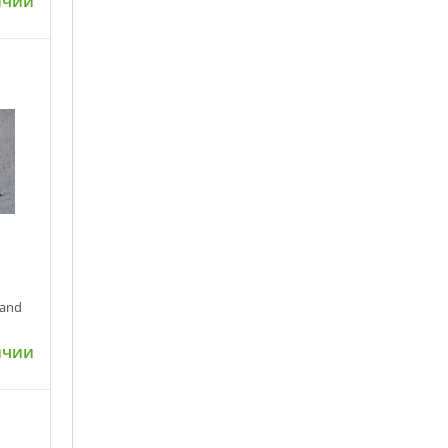
ичии
ну
rand
ичии
ну