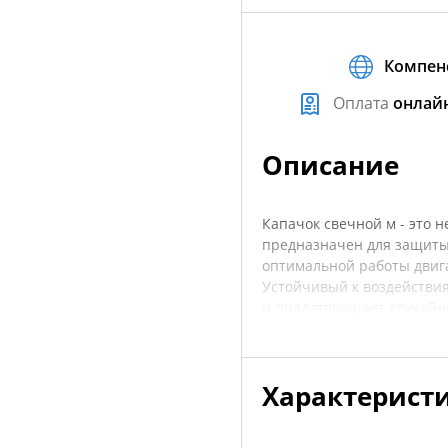
Компен
Оплата
онлай
Описание
Капачок свечной м - это 
предназначен для защиты 
оптимальной работы двига
Устойчивый к воздействи
и предотвращает случайны
работе мотора. Изготовле
долговечность и надежнос
большинства моделей снег
Характерист
зажигания и бесперебойну
покупкой рекомендуется у