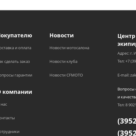
Покупателю
Новости
Центр
экипи
оставка и оплата
Новости мотосалона
Адрес: г. 
Тел: +7 (3
ак сделать заказ
Новости клуба
опросы гарантии
Новости CFMOTO
E-mail: z
Вопросы 
О компании
и качеств
 нас
Тел: 8 902
онтакты
(3952
(3952
отрудники