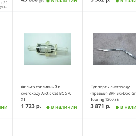
в наличии
в нал
к 22
густа
у
Добавить в корзину
Добавить в корзи
Фильтр топливный к
Суппорт к снегоходу
снегоходу Arctic Cat ВС 570
(правый) BRP Ski-Doo G
XT
Touring 1200 SE
1 723 р.
3 871 р.
чии
в наличии
в нал
у
Добавить в корзину
Добавить в корзи