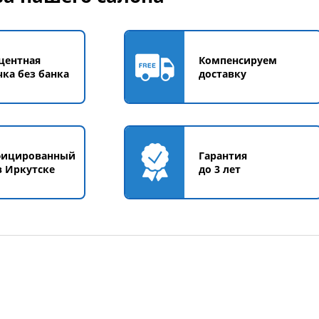
центная
Компенсируем
чка без банка
доставку
фицированный
Гарантия
в Иркутске
до 3 лет