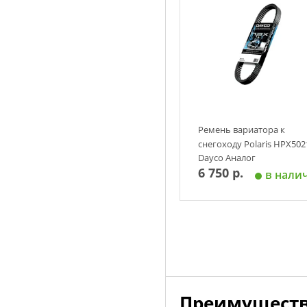
Ремень вариатора к
снегоходу Polaris HPX502
Dayco Аналог
6 750 р.
в нали
Добавить в корзин
Преимуществ