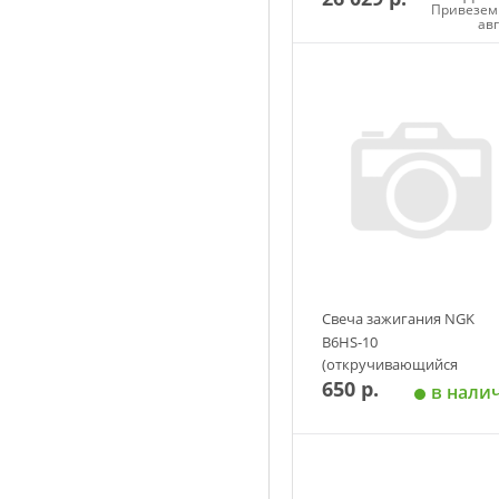
Привезем 
ав
Добавить в корзин
Свеча зажигания NGK
B6HS-10
(откручивающийся
650 р.
наконечник)
в нали
Добавить в корзин