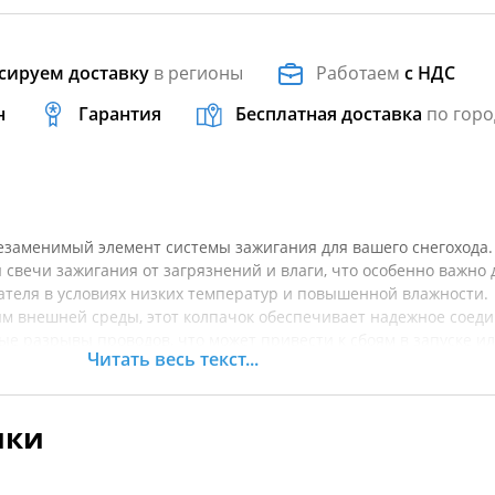
сируем доставку
в регионы
Работаем
с НДС
н
Гарантия
Бесплатная доставка
по горо
незаменимый элемент системы зажигания для вашего снегохода.
свечи зажигания от загрязнений и влаги, что особенно важно 
теля в условиях низких температур и повышенной влажности.
ям внешней среды, этот колпачок обеспечивает надежное соед
е разрывы проводов, что может привести к сбоям в запуске и
Читать весь текст...
нный из качественных материалов, колпачок гарантирует
ть в использовании. Он легко устанавливается и подходит для
оходов. Если вы хотите обеспечить надежную защиту свечи
ики
ю работу вашего снегохода, этот товар стоит приобрести. Пере
точнять характеристики товара.