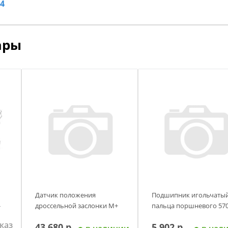
4
ары
Датчик положения
Подшипник игольчаты
-
дроссельной заслонки М+
пальца поршневого 57
каз
43 680 р.
5 902 р.