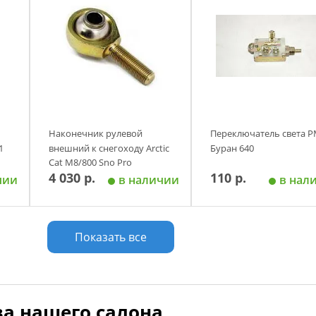
Наконечник рулевой
Переключатель света 
1
внешний к снегоходу Arctic
Буран 640
Cat M8/800 Sno Pro
4 030 р.
110 р.
чии
в наличии
в нал
у
Добавить в корзину
Добавить в корзи
Показать все
а нашего салона