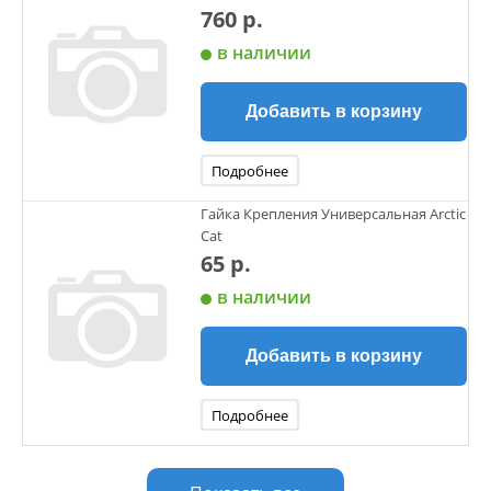
760 р.
2016 800 AXYS PRO RMK/LE 155 ALL OPTIONS
(R03) S16EC8/EG8 DRIVE TRAIN, CHAINCASE - S16EC8
в наличии
Добавить в корзину
Подробнее
Гайка Крепления Универсальная Arctic
Cat
65 р.
в наличии
Добавить в корзину
Подробнее