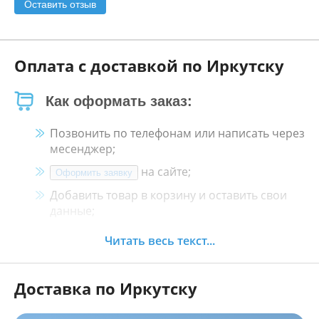
Оставить отзыв
Оплата с доставкой по Иркутску
Как оформать заказ:
Позвонить по телефонам или написать через
месенджер;
на сайте;
Оформить заявку
Добавить товар в корзину и оставить свои
данные;
Менеджер свяжется с Вами в течение 30
Читать весь текст...
минут.
Доставка по Иркутску
Как оплатить: