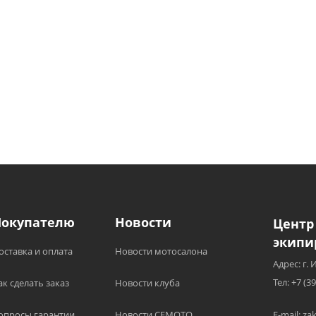
Покупателю
Новости
Центр
экипи
оставка и оплата
Новости мотосалона
Адрес: г. 
Тел: +7 (3
ак сделать заказ
Новости клуба
опросы гарантии
Новости CFMOTO
E-mail: z