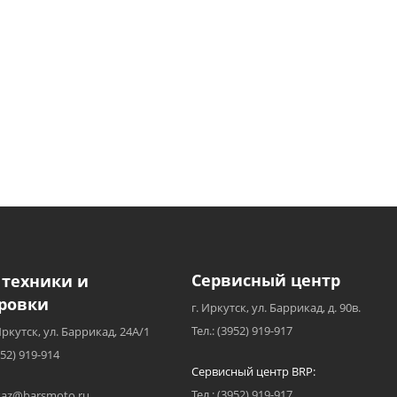
Сервисный центр
 техники и
ровки
г. Иркутск, ул. Баррикад, д. 90в.
Тел.: (3952) 919-917
Иркутск, ул. Баррикад, 24А/1
952) 919-914
Сервисный центр BRP:
Тел.: (3952) 919-917
akaz@barsmoto.ru