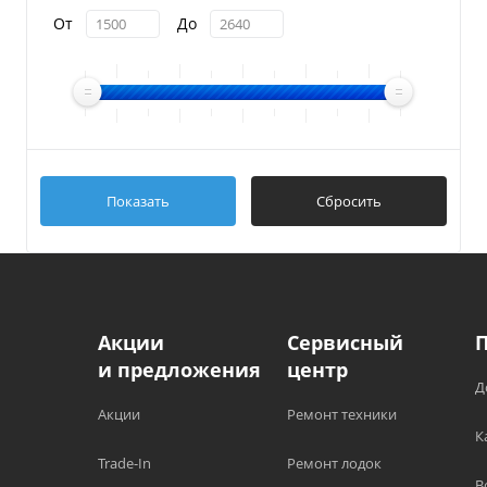
От
До
Показать
Сбросить
Акции
Сервисный
и предложения
центр
Д
Акции
Ремонт техники
К
Trade-In
Ремонт лодок
В