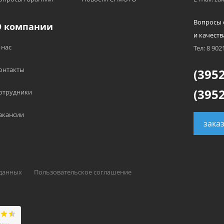
Вопросы 
О компании
и качеств
 нас
Тел: 8 902
онтакты
(3952
(3952
отрудники
акансии
зака
 данных
Пользовательское соглашение