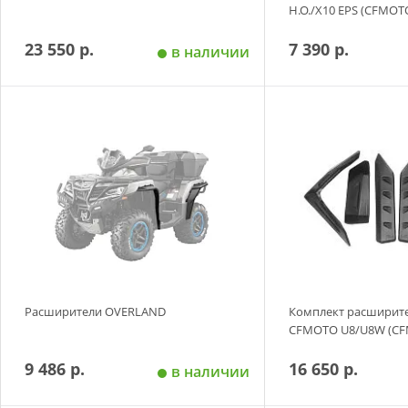
H.O./X10 EPS (CFMOT
23 550 р.
7 390 р.
в наличии
Добавить в корзину
Добавить в
Расширители OVERLAND
Комплект расширите
CFMOTO U8/U8W (CF
9 486 р.
16 650 р.
в наличии