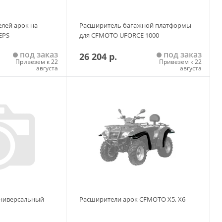
лей арок на
Расширитель багажной платформы
EPS
для CFMOTO UFORCE 1000
под заказ
под заказ
26 204 р.
Привезем к 22
Привезем к 22
августа
августа
 корзину
Добавить в корзину
универсальный
Расширители арок CFMOTO X5, X6