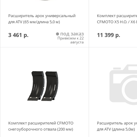
Расширитель арок универсальный
Комплект расширите
для ATV (65 мм/длина 5,0 м)
CFMOTO X5 H.O. / X6 
под заказ
3 461 р.
11 399 р.
Привезем к 22
августа
Добавить в корзину
Добавить в
Комплект расширителей CFMOTO
Расширитель арок 
снегоуборочного отвала (200 мм)
для ATV (длина 5,0м)