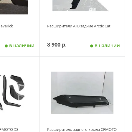
averick
Расширители АТВ задние Arctic Cat
8 900 р.
в наличии
в наличии
 корзину
Добавить в корзину
CFMOTO Х8
Расширитель заднего крыла CFMOTO