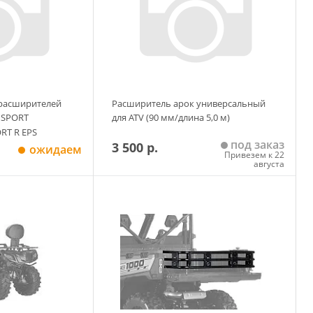
 расширителей
Расширитель арок универсальный
0 SPORT
для ATV (90 мм/длина 5,0 м)
RT R EPS
под заказ
3 500 р.
ожидаем
Привезем к 22
августа
 корзину
Добавить в корзину