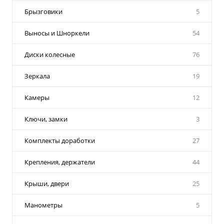
Брызговики
5
Выносы и Шноркели
54
Диски колесные
76
Зеркала
19
Камеры
12
Ключи, замки
3
Комплекты доработки
27
Крепления, держатели
44
Крыши, двери
25
Манометры
5