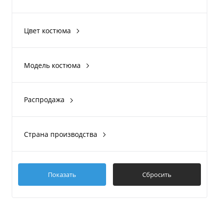
Yellow
Logo Rain Suit
Black Yellow
Niagara 2
Цвет костюма
Cover 4.0 Light
Orange Blue
Lime Moss
Модель костюма
Blue Marine
Active 2.0
Dark Blue
Evo Kids
Распродажа
Red Grey
Да
Показать ещё 1
Нет
Страна производства
Россия
Китай
Вьетнам
Показать
Сбросить
Пакистан