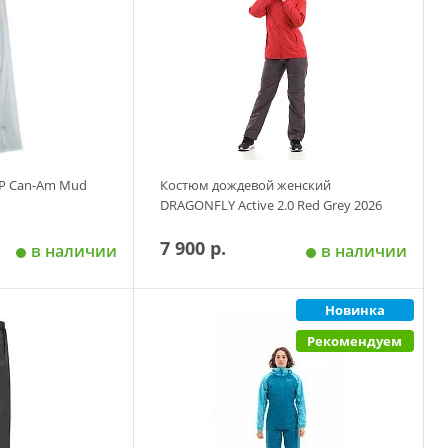
P Can-Am Mud
Костюм дождевой женский
DRAGONFLY Active 2.0 Red Grey 2026
7 900 р.
в наличии
в наличии
Новинка
 корзину
Добавить в корзину
Рекомендуем
Размер
XL
2XL
S
M
L