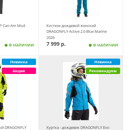
Размер
S
M
L
P Can-Am Mud
Костюм дождевой женский
DRAGONFLY Active 2.0 Blue Marine
2026
7 999 р.
в наличии
в наличии
Новинка
Новинка
 корзину
Добавить в корзину
Акция
Рекомендуем
Размер
XL
2XL
S
M
L
Размер
Размер
ой DRAGONFLY
Куртка - дождевик DRAGONFLY Evo