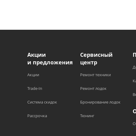
Акции
Сервисный
и предложения
центр
Д
Акции
Ремонт техники
К
Trade-In
Ремонт лодок
В
Система скидок
Бронирование лодок
Рассрочка
Тюнинг
О