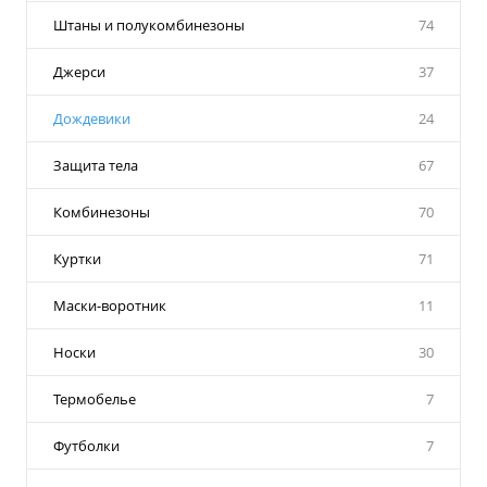
Штаны и полукомбинезоны
74
Джерси
37
Дождевики
24
Защита тела
67
Комбинезоны
70
Куртки
71
Маски-воротник
11
Носки
30
Термобелье
7
Футболки
7