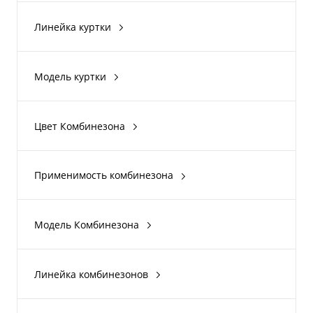
ACERBIS
детский
Линейка куртки
MONSTER
Can-Am
Модель куртки
Mud Jacket
Evo
Цвет Комбинезона
Camo Mud Jacket
Black
Yellow
Применимость комбинезона
дождевой
Модель Комбинезона
Rain Suit
Evo
Линейка комбинезонов
Can-Am