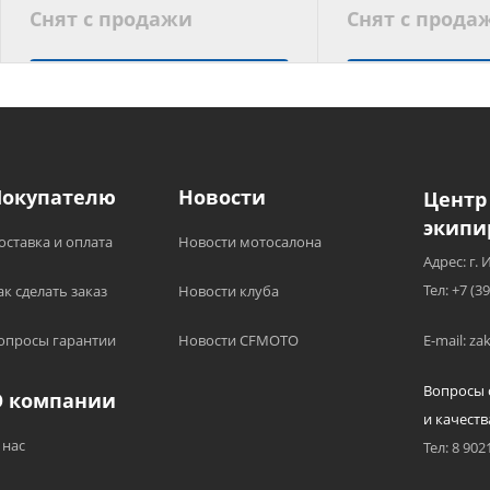
Снят с продажи
Снят с прода
Подобрать аналог
Подобрать
Покупателю
Новости
Центр
экипи
оставка и оплата
Новости мотосалона
Адрес: г. 
Тел: +7 (3
ак сделать заказ
Новости клуба
опросы гарантии
Новости CFMOTO
E-mail: z
Вопросы 
О компании
и качеств
 нас
Тел: 8 902