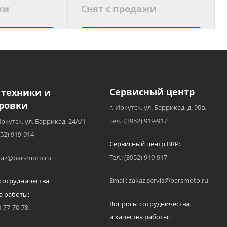
жи
Снят с продажи
 аналог
Подобрать аналог
Сервисный центр
 техники и
ровки
г. Иркутск, ул. Баррикад, д. 90в.
Тел.: (3952) 919-917
Иркутск, ул. Баррикад, 24А/1
952) 919-914
Сервисный центр BRP:
Тел.: (3952) 919-917
akaz@barsmoto.ru
Email: zakaz.servis@barsmoto.ru
сотрудничества
а работы:
Вопросы сотрудничества
1 77-70-78
и качества работы: