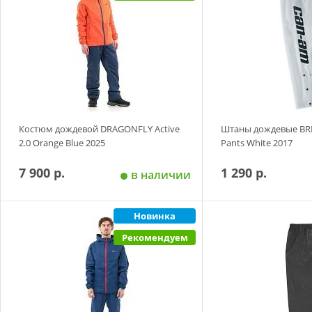
Костюм дождевой DRAGONFLY Active
Штаны дождевые BR
2.0 Orange Blue 2025
Pants White 2017
7 900 р.
1 290 р.
в наличии
Новинка
Добавить в корзину
Добавить в
Рекомендуем
Размер
Размер
M
L
XL
XXL
S
M
L