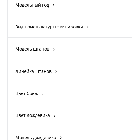
Модельный год
2017
2020
Вид номенклатуры экипировки
2021
Куртки
Штаны
Модель штанов
Комбинезон
Mud Pants
Дождевики
Линейка штанов
Костюм
Can-Am
Цвет брюк
Black
White
Цвет дождевика
Black
Blue Black
Модель дождевика