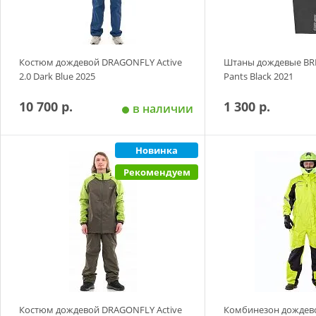
Размер
S
M
Костюм дождевой DRAGONFLY Active
Штаны дождевые BR
2.0 Dark Blue 2025
Pants Black 2021
10 700 р.
1 300 р.
в наличии
Новинка
Добавить в корзину
Добавить в
Рекомендуем
Размер
Размер
S
M
L
2XL
S
M
L
Костюм дождевой DRAGONFLY Active
Комбинезон дождев