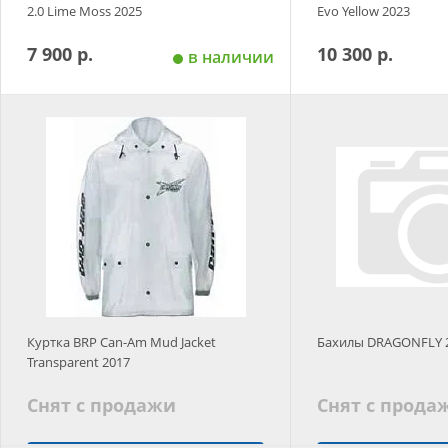
2.0 Lime Moss 2025
Evo Yellow 2023
7 900 р.
10 300 р.
в наличии
Добавить в корзину
Добавить в
Размер
Размер
L
S
L
XL
Размер
Размер
Размер
M
L
Куртка BRP Can-Am Mud Jacket
Бахилы DRAGONFLY 
Transparent 2017
Снят с продажи
Снят с прода