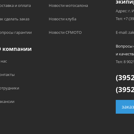
экипи
оставка и оплата
Новости мотосалона
Адрес: г. 
Тел: +7 (3
ак сделать заказ
Новости клуба
опросы гарантии
Новости CFMOTO
E-mail: z
Вопросы 
О компании
и качеств
 нас
Тел: 8 902
онтакты
(3952
(3952
отрудники
акансии
зака