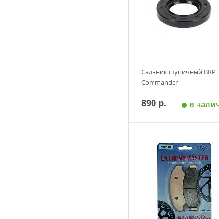
Сальник ступичный BRP
Commander
890 р.
в нали
Добавить в корзин