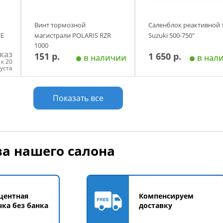
Винт тормозной
Саленблок реактивной 
CE
магистрали POLARIS RZR
Suzuki 500-750"
1000
каз
151 р.
1 650 р.
в наличии
в нал
к 20
густа
у
Добавить в корзину
Добавить в корзи
Показать все
а нашего салона
центная
Компенсируем
чка без банка
доставку