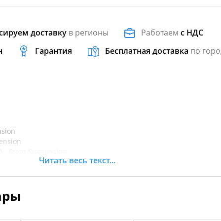
сируем доставку
в регионы
Работаем
с НДС
н
Гарантия
Бесплатная доставка
по горо
nsion
pension
D - Front Suspension
Читать весь текст...
 - Front Suspension
Front Suspension
ront Suspension
ары
Front Suspension STD
ront Suspension XT
Front Suspension STD