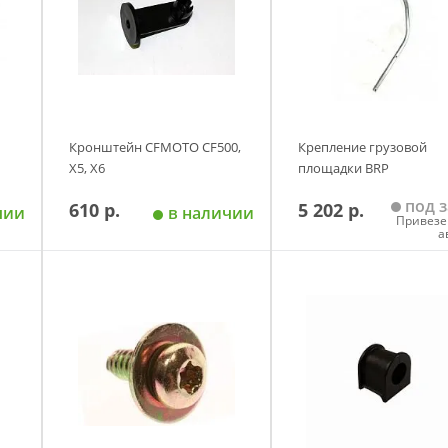
Кронштейн CFMOTO CF500,
Крепление грузовой
X5, X6
площадки BRP
под з
610 р.
5 202 р.
чии
в наличии
Привезе
а
у
Добавить в корзину
Добавить в корзи