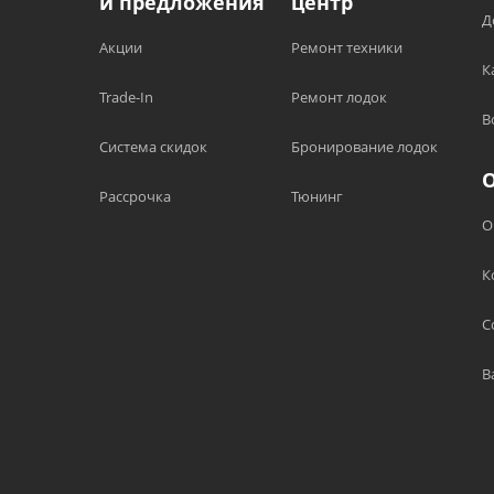
и предложения
центр
Д
Акции
Ремонт техники
К
Trade-In
Ремонт лодок
В
Система скидок
Бронирование лодок
Рассрочка
Тюнинг
О
К
С
В