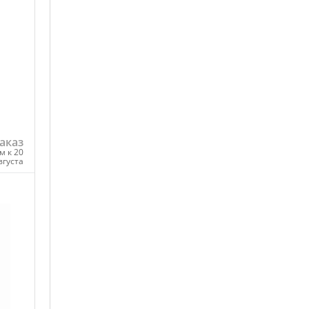
аказ
м к 20
вгуста
ну