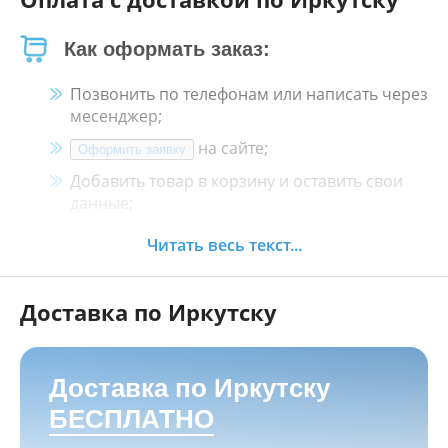
Как оформать заказ:
Позвонить по телефонам или написать через
месенджер;
на сайте;
Оформить заявку
Добавить товар в корзину и оставить свои
данные;
Менеджер свяжется с Вами в течение 30
Читать весь текст...
минут.
Доставка по Иркутску
Как оплатить:
Наличными, пластиковой картой, кредитной
картой и картой ХАЛВА в кассе нашего
Доставка по Иркутску
магазина по адресу
г. Иркутск, ул. Баррикад
БЕСПЛАТНО
24а, Мотосалон БАРС
;