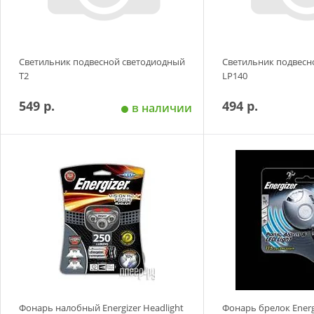
Светильник подвесной светодиодный
Светильник подвесн
T2
LP140
549 р.
494 р.
в наличии
Добавить в корзину
Добавить в
Фонарь налобный Energizer Headlight
Фонарь брелок Energi