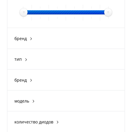
бренд
WOODLAND
тип
ручной
налобный
бренд
брелок
Energizer
Uniel
модель
Zexux
Kids torch
3 in 1 lantern
количество диодов
Kids headlight
12 люмен