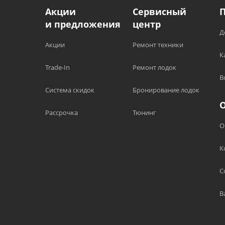
Акции
Сервисный
и предложения
центр
Д
Акции
Ремонт техники
К
Trade-In
Ремонт лодок
В
Система скидок
Бронирование лодок
Рассрочка
Тюнинг
О
К
С
В