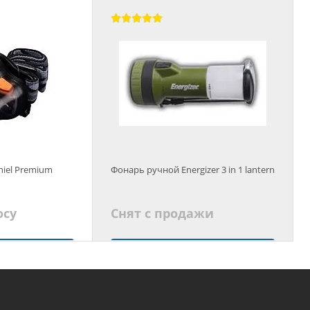
 корзину
Добавить в корзину
iel Premium
Фонарь ручной Energizer 3 in 1 lantern
осу
Снят с продажи
ь цену
Подобрать аналог