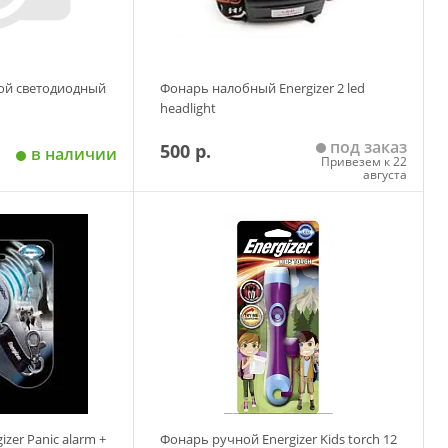
ой светодиодный
Фонарь налобный Energizer 2 led
headlight
под заказ
500 р.
в наличии
Привезем к 22
августа
 корзину
Добавить в корзину
zer Panic alarm +
Фонарь ручной Energizer Kids torch 12