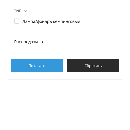
Premium
3 люмен
тип
Headlight X3
Показать ещё 3
Лампа/фонарь кемпинговый
Распродажа
Да
Нет
Показать
Сбросить