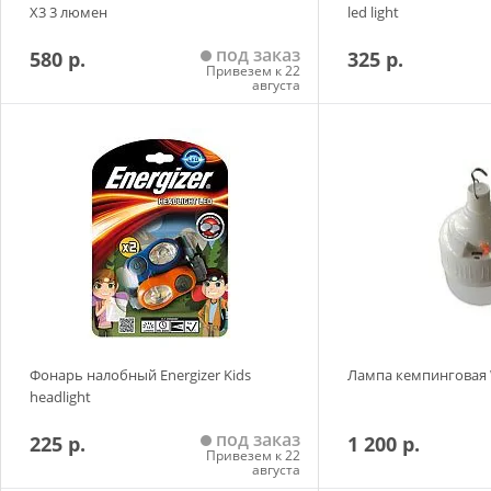
X3 3 люмен
led light
под заказ
580 р.
325 р.
Привезем к 22
августа
Добавить в корзину
Добавить в
Фонарь налобный Energizer Kids
Лампа кемпинговая
headlight
под заказ
225 р.
1 200 р.
Привезем к 22
августа