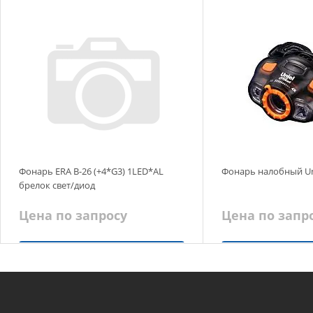
Добавить в корзину
Добавить в
Фонарь ERA B-26 (+4*G3) 1LED*AL
Фонарь налобный Un
брелок свет/диод
Цена по запросу
Цена по запр
Запросить цену
Запросит