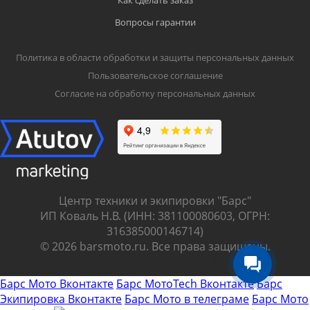
Как сделать заказ
Вопросы гарантии
Политика в области обработки и защиты персональных данных
Пользовательское соглашение
Согласие на обработку персональных данных
Центр техники и экипировки "Барс"
ИП Коваль Н.В. (ИНН: 381100080603, ОГРН:
316385000146714)
© 2026 barsmoto.ru. Все права защищены.
Барс Мото Вконтакте
Барс МотоTech Вконтакте
Барс
Экипировка Вконтакте
Барс Мото в телеграме
Барс Мото