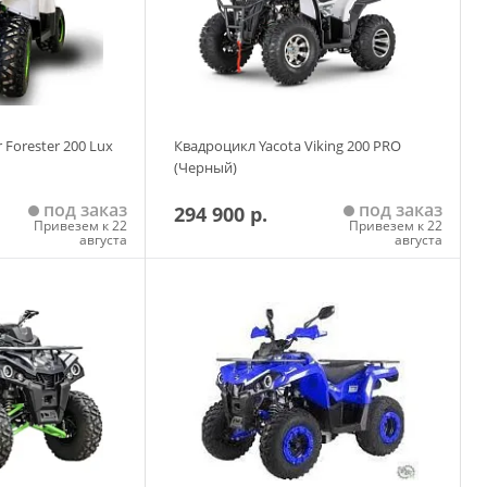
 Forester 200 Lux
Квадроцикл Yacota Viking 200 PRO
(Черный)
под заказ
под заказ
294 900 р.
Привезем к 22
Привезем к 22
августа
августа
 корзину
Добавить в корзину