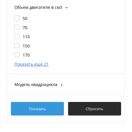
Двигатель внутреннего сгорания
Объем двигателя в см3
50
70
110
150
170
Показать ещё 21
Модель квадроцикла
Ranger
Adventure
Cabo
Показать
Сбросить
CFORCE 400 EPS NEW
CFORCE 500 EPS