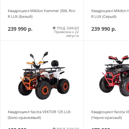
Квадроцикл Mikilon Hammer 200L Rro-
Квадроцикл Mikilon 
R LUX (Белый)
R LUX (Серый)
под заказ
239 990 р.
239 990 р.
Привезем к 22
августа
Добавить в корзину
Добавить в
Квадроцикл Yacota VEKTOR 125 LUX
Квадроцикл Yacota V
(Бело-оранжевый)
(Черно-красный)
под заказ