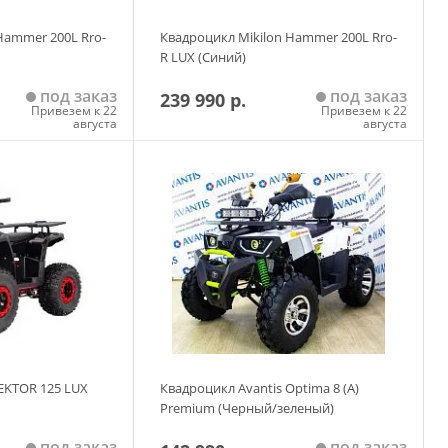
Hammer 200L Rro-
Квадроцикл Mikilon Hammer 200L Rro-
R LUX (Синий)
под заказ
под заказ
239 990 р.
Привезем к 22
Привезем к 22
августа
августа
 корзину
Добавить в корзину
EKTOR 125 LUX
Квадроцикл Avantis Optima 8 (A)
Premium (Черный/зеленый)
под заказ
под заказ