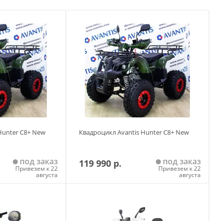
Hunter C8+ New
Квадроцикл Avantis Hunter C8+ New
под заказ
под заказ
119 990 р.
Привезем к 22
Привезем к 22
августа
августа
 корзину
Добавить в корзину