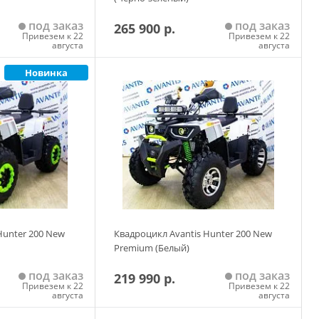
под заказ
под заказ
265 900 р.
Привезем к 22
Привезем к 22
августа
августа
Новинка
 корзину
Добавить в корзину
Hunter 200 New
Квадроцикл Avantis Hunter 200 New
Premium (Белый)
под заказ
под заказ
219 990 р.
Привезем к 22
Привезем к 22
августа
августа