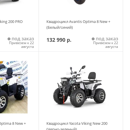
king 200 PRO
Квадроцикл Avantis Optima 8 New +
(Белый/синий)
под заказ
под заказ
132 990 р.
Привезем к 22
Привезем к 22
августа
августа
 корзину
Добавить в корзину
Optima 8 New +
Квадроцикл Yacota Viking New 200
(Черно-зеленый)