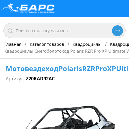
Главная
Каталог товаров
Квадроциклы
Квадроц
/
/
/
Квадроциклы Снегоболотоход Polaris RZR Pro XP Ultimate W
МотовездеходPolarisRZRProXPUlti
Артикул:
Z20RAD92AC