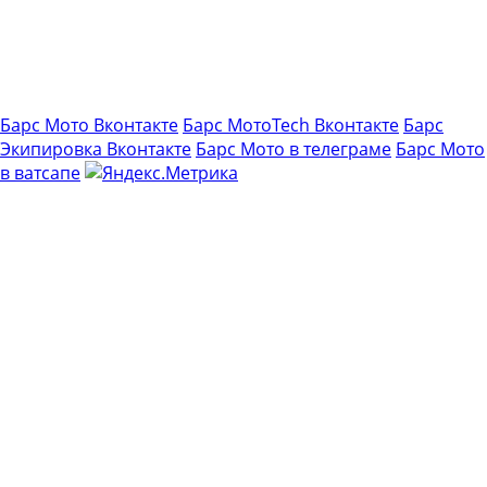
Правительства РФ от 19.01.1998 N 55
,
возврату и обмену как товары надлежащего
качества не подлежат.
Барс Мото Вконтакте
Барс МотоTech Вконтакте
Барс
Экипировка Вконтакте
Барс Мото в телеграме
Барс Мото
в ватсапе