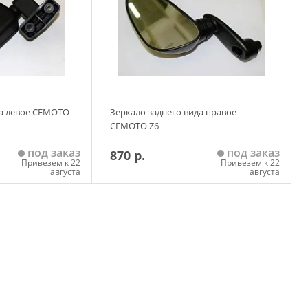
да левое CFMOTO
Зеркало заднего вида правое
CFMOTO Z6
под заказ
под заказ
870 р.
Привезем к 22
Привезем к 22
августа
августа
 корзину
Добавить в корзину