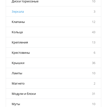
Диски тормозные
10
Зеркала
3
Клапаны
12
Кольца
43
Крепления
13
Крестовины
6
Крышки
36
Лампы
10
Магнето
2
Модули и блоки
31
Муты
10