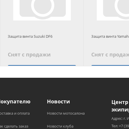
Защита винта Suzuki DF6
Защита винта Yamah
Снят с продажи
Снят с прода
Подобрать аналог
Подобрать
Покупателю
Новости
Центр
экипи
оставка и оплата
Новости мотосалона
Адрес: г. 
Тел: +7 (3
ак сделать заказ
Новости клуба