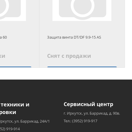
a 60
Защита винта DT/DF 9.9-15 AS
жи
Снят с продажи
 аналог
Подобрать аналог
Сервисный центр
 техники и
ровки
г. Иркутск, ул. Баррикад, д. 90в.
Тел.: (3952) 919-917
Иркутск, ул. Баррикад, 24А/1
952) 919-914