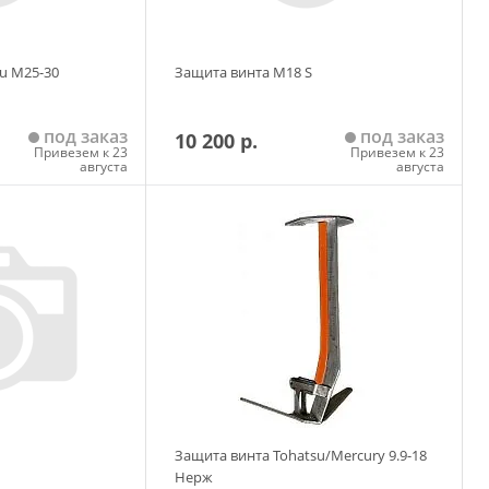
u М25-30
Защита винта М18 S
под заказ
под заказ
10 200 р.
Привезем к 23
Привезем к 23
августа
августа
 корзину
Добавить в корзину
Защита винта Tohatsu/Mercury 9.9-18
Нерж