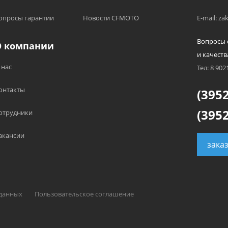
опросы гарантии
Новости CFMOTO
E-mail: z
Вопросы 
О компании
и качеств
 нас
Тел: 8 902
онтакты
(3952
(3952
отрудники
акансии
зака
 данных
Пользовательское соглашение