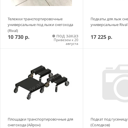
Тележки транспортировочные
Подкаты для лыж сн
универсальные под лыжи снегохода
универсальные Riva
(Rival)
под заказ
10 730 р.
17 225 р.
Привезем к 20
августа
Добавить в корзину
Добавить в
Площадки транспортировочные для
Подкат под гусеницу
снегохода (Айрон)
(Солодков)