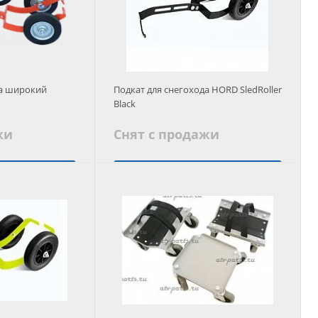
да широкий
Подкат для снегохода HORD SledRoller
Black
жи
Снят с продажи
 аналог
Подобрать аналог