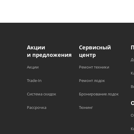
Акции
Сервисный
и предложения
центр
Д
Акции
Ремонт техники
К
Trade-In
Ремонт лодок
В
Система скидок
Бронирование лодок
Рассрочка
Тюнинг
О
К