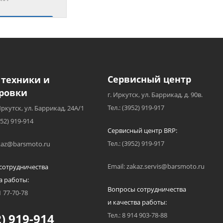
 аналог
Сервисный центр
 техники и
ровки
г. Иркутск, ул. Баррикад, д. 90в.
Тел.: (3952) 919-917
Иркутск, ул. Баррикад, 24А/1
952) 919-914
Сервисный центр BRP:
Тел.: (3952) 919-917
akaz@barsmoto.ru
Email: zakaz.servis@barsmoto.ru
сотрудничества
а работы:
Вопросы сотрудничества
1 77-70-78
и качества работы:
) 919-914
Тел.: 8 914 903-78-88