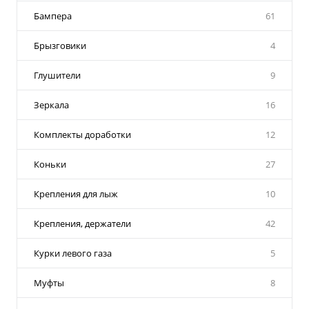
Бампера
61
Брызговики
4
Глушители
9
Зеркала
16
Комплекты доработки
12
Коньки
27
Крепления для лыж
10
Крепления, держатели
42
Курки левого газа
5
Муфты
8