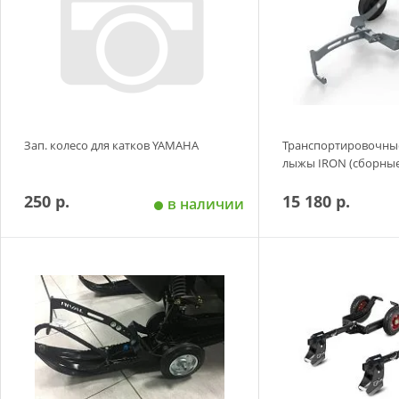
Зап. колесо для катков YAMAHA
Транспортировочны
лыжы IRON (сборны
250 р.
15 180 р.
в наличии
Добавить в корзину
Добавить в