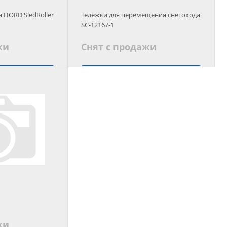
а HORD SledRoller
Тележки для перемещения снегохода
SC-12167-1
жи
Снят с продажи
 аналог
Подобрать аналог
жи