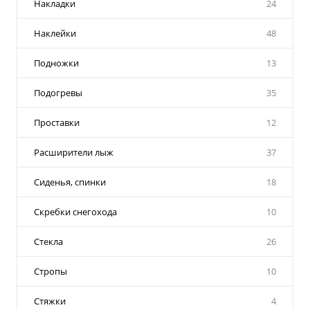
Накладки
24
Наклейки
48
Подножки
13
Подогревы
35
Проставки
12
Расширители лыж
37
Сиденья, спинки
18
Скребки снегохода
10
Стекла
26
Стропы
10
Стяжки
4