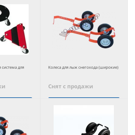
 корзину
Добавить в корзину
 система для
Колеса для лыж снегохода (широкие)
жи
Снят с продажи
 аналог
Подобрать аналог