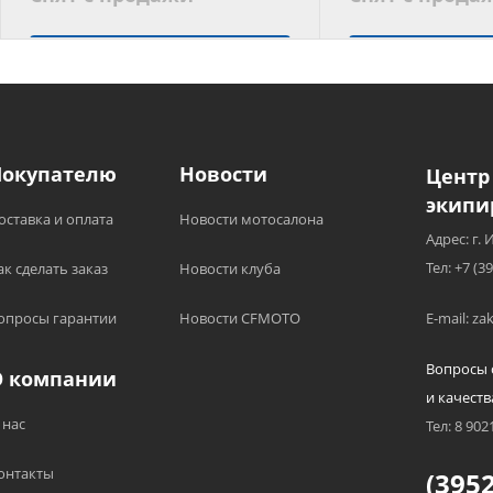
Подобрать аналог
Подобрать
Покупателю
Новости
Центр
экипи
оставка и оплата
Новости мотосалона
Адрес: г. 
Тел: +7 (3
ак сделать заказ
Новости клуба
опросы гарантии
Новости CFMOTO
E-mail: z
Вопросы 
О компании
и качеств
 нас
Тел: 8 902
онтакты
(3952