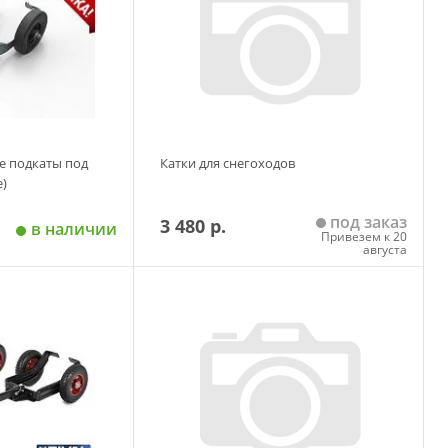
е подкаты под
Катки для снегоходов
е)
под заказ
3 480 р.
в наличии
Привезем к 20
августа
 корзину
Добавить в корзину