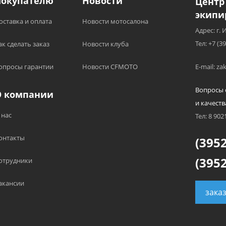
Покупателю
Новости
Центр
экипи
оставка и оплата
Новости мотосалона
Адрес: г. 
Тел: +7 (3
ак сделать заказ
Новости клуба
опросы гарантии
Новости CFMOTO
E-mail: z
Вопросы 
О компании
и качеств
 нас
Тел: 8 902
онтакты
(3952
(3952
отрудники
акансии
зака