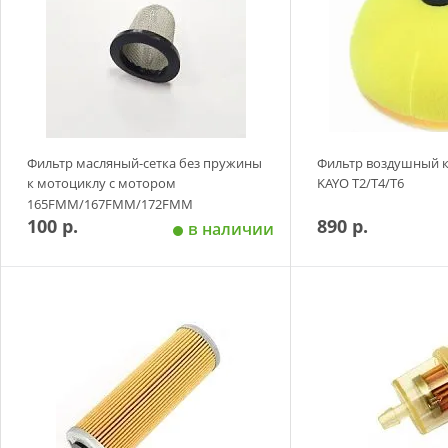
Фильтр масляный-сетка без пружины
Фильтр воздушный 
к мотоциклу с мотором
KAYO T2/T4/T6
165FMM/167FMM/172FMM
100 р.
890 р.
в наличии
Добавить в корзину
Добавить в