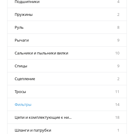
Подшипники
4
Пружины
2
Руль
8
Рычаги
9
Сальники и пыльники вилки
10
Спицы
9
Сцепление
2
Тросы
11
Фильтры
14
Цепи и комплектующие к ни...
18
Шланги и патрубки
1