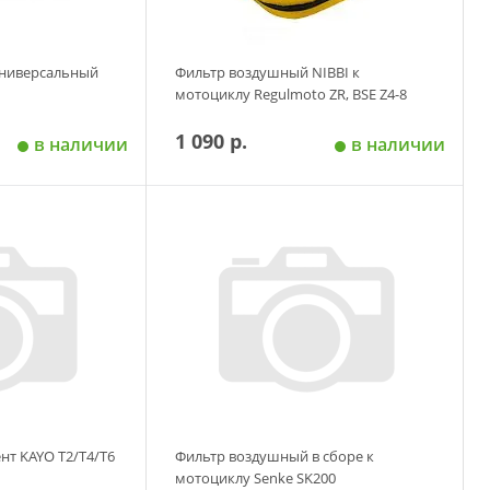
универсальный
Фильтр воздушный NIBBI к
мотоциклу Regulmoto ZR, BSE Z4-8
1 090 р.
в наличии
в наличии
 корзину
Добавить в корзину
т KAYO T2/T4/T6
Фильтр воздушный в сборе к
мотоциклу Senke SK200