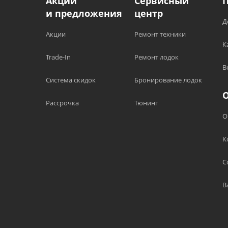
Акции
Сервисный
и предложения
центр
Д
Акции
Ремонт техники
К
Trade-In
Ремонт лодок
В
Система скидок
Бронирование лодок
Рассрочка
Тюнинг
О
К
С
В