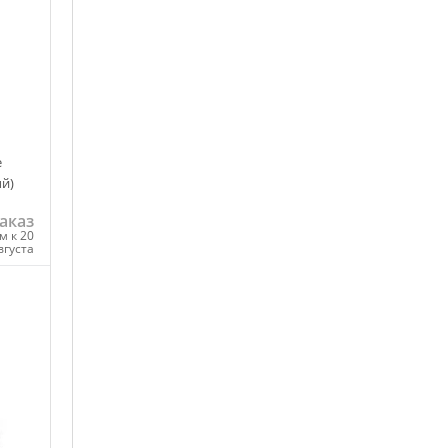
е
й)
аказ
м к 20
вгуста
ну