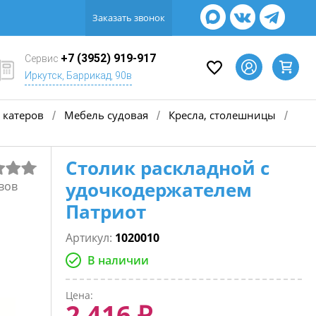
Заказать звонок
+7 (3952) 919-917
Сервис
Иркутск, Баррикад, 90в
 катеров
Мебель судовая
Кресла, столешницы
/
/
/
Столик раскладной с
удочкодержателем
вов
Патриот
Артикул:
1020010
В наличии
Цена:
2 416 ₽