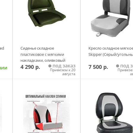
Red
Сиденье складное
Кресло складное мягко
пластиковое с мягкими
Skipper (Серый/угольны
накладками, оливковый
под заказ
под з
4 290 р.
7 500 р.
Skipper
чии
Привезем к 20
Привезе
августа
а
у
Добавить в корзину
Добавить в корзи