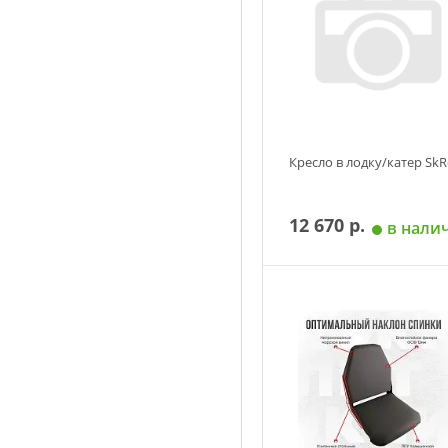
Кресло в лодку/катер Sk
12 670 р.
в нали
Добавить в корзин