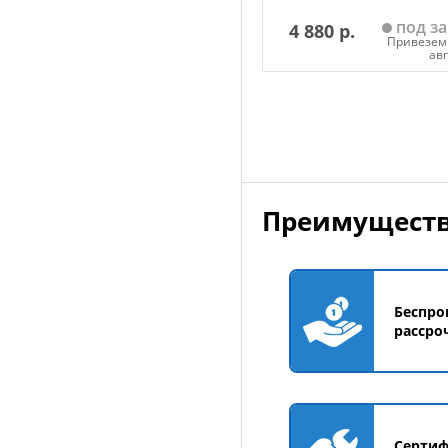
под за
4 880 р.
Привезем 
ав
Добавить в корзин
Преимуществ
Беспро
рассро
Серти