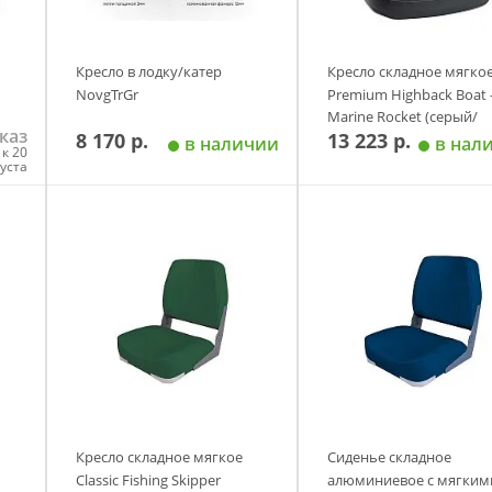
Кресло в лодку/катер
Кресло складное мягко
NovgTrGr
Premium Highback Boat 
Marine Rocket (серый/
каз
8 170 р.
13 223 р.
угольный)
в наличии
в нал
к 20
густа
у
Добавить в корзину
Добавить в корзи
Кресло складное мягкое
Сиденье складное
Classic Fishing Skipper
алюминиевое с мягким