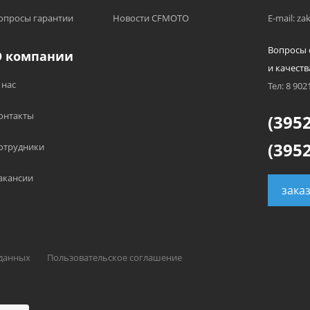
опросы гарантии
Новости CFMOTO
E-mail: z
Вопросы 
О компании
и качеств
 нас
Тел: 8 902
онтакты
(3952
(3952
отрудники
акансии
зака
 данных
Пользовательское соглашение