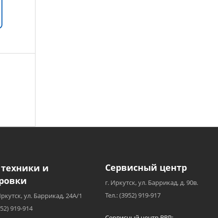
Сервисный центр
 техники и
ровки
г. Иркутск, ул. Баррикад, д. 90в.
Тел.: (3952) 919-917
Иркутск, ул. Баррикад, 24А/1
952) 919-914
Сервисный центр BRP: