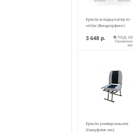
Кресло в лодку/катер kr-
vinSer (Виндсерфинг)
под за
3 648 р.
Привезем 
ав
Добавить в корзин
Кресло универсальное
(Камуфляж лес)