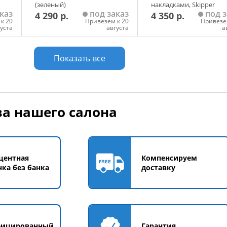
(зеленый)
накладками, Skipper
каз
под заказ
под з
4 290 р.
4 350 р.
(синий)
к 20
Привезем к 20
Привезе
густа
августа
а
у
Добавить в корзину
Добавить в корзи
Показать все
а нашего салона
центная
Компенсируем
чка без банка
доставку
фицированный
Гарантия