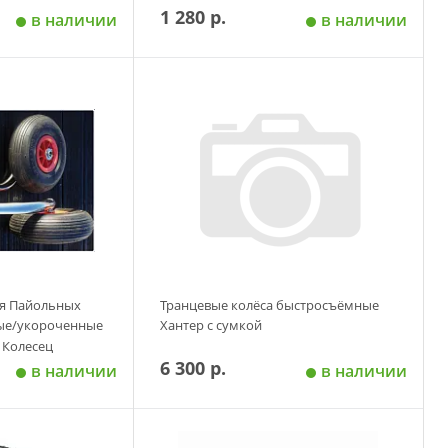
1 280 р.
в наличии
в наличии
 корзину
Добавить в корзину
ля Пайольных
Транцевые колёса быстросъёмные
ые/укороченные
Хантер с сумкой
 Колесец
6 300 р.
в наличии
в наличии
 корзину
Добавить в корзину