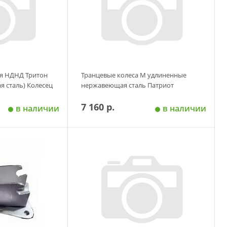
ля НДНД Тритон
Транцевые колеса М удлиненные
 сталь) Колесец
нержавеющая сталь Патриот
7 160 р.
в наличии
в наличии
 корзину
Добавить в корзину