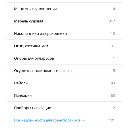
Манжеты и уплотнения
14
Мебель судовая
317
Наконечники и переходники
13
Огни, светильники
91
Опоры для рул.тросов
1
Осушительные помпы и насосы
115
Пайолы
43
Панельки
60
Приборы навигации
2
Принадлежности для транспортировки
101