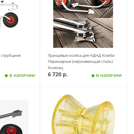
а струбцине
Транцевые колёса для НДНД Комби
Перекидные (нержавеющая сталь)
Колесец
6 720 р.
в наличии
в наличии
 корзину
Добавить в корзину