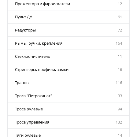
Прожектора и фароискатели
12
Пульт ДУ
61
Редукторы
72
Рымы, ручки, крепления
164
Стеклоочиститель
11
Стрингеры, профили, замки
16
Транцы
116
Троса "Петроканат"
33
Троса рулевые
94
Троса управления
132
Тяги рулевые
14