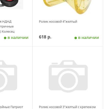
ля НДНД
Ролик носовой 4"желтый
етричные
) Колесец
618 р.
в наличии
в наличии
 корзину
Добавить в корзину
войные Патриот
Ролик носовой 3"желтый с крепежом