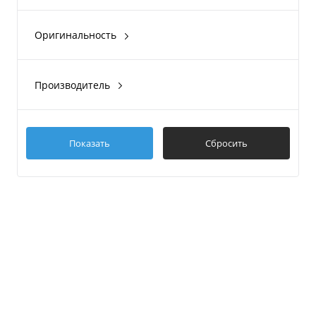
для лодки Абакан
KINGSENDER
Оригинальность
для НДНД Тритон
Kent Bridge
Оригинал
Производитель
Attwood
Easterner
Патриот
Показать
Сбросить
Колесец
KINGSENDER
Показать ещё 1