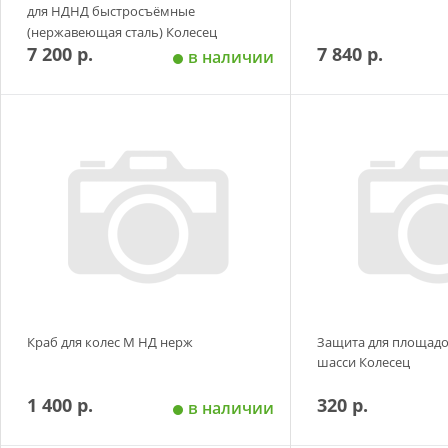
для НДНД быстросъёмные
(нержавеющая сталь) Колесец
7 200 р.
7 840 р.
в наличии
Добавить в корзину
Добавить в
Краб для колес М НД нерж
Защита для площад
шасси Колесец
1 400 р.
320 р.
в наличии