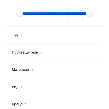
Тип
Быстросъёмные
Перекидные
Производитель
Перекидные/двойные
Gladiator
Быстросъёмные/укороченные
Патриот
Материал
Перекидные/Лайт
Колесец
Нержавеющая сталь
Показать ещё 2
Сталь
Вид
для НДНД
для Пайольных лодок
Бренд
для лодки Групер
Патриот