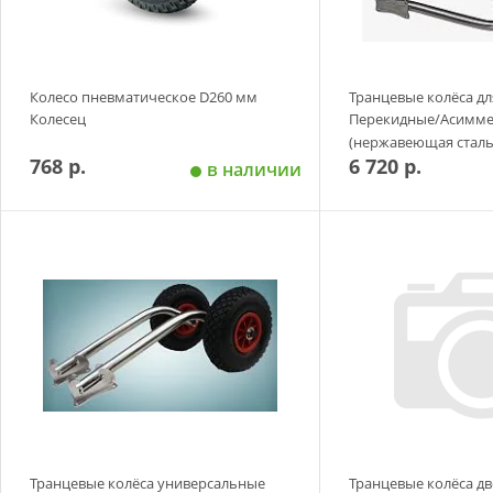
Колесо пневматическое D260 мм
Транцевые колёса д
Колесец
Перекидные/Асимм
(нержавеющая сталь
768 р.
6 720 р.
в наличии
Добавить в корзину
Добавить в
Транцевые колёса универсальные
Транцевые колёса д