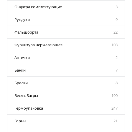
Ондатра комплектующие
3
Рундуки
9
Фальшборта
22
Фурнитура нержавеющая
103
Аптечки
2
Банки
7
Брелки
8
Весла, Багры
190
Гермоупаковка
247
Горны
21