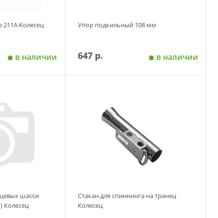
 211A Колесец
Упор подкильный 108 мм
647 р.
в наличии
в наличии
 корзину
Добавить в корзину
нцевых шасси
Стакан для спиннинга на транец
) Колесец
Колесец