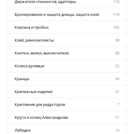
Держатели спинингов, адаптеры
110
Бронирование и защита днища, защита киля
119
Клапана и пробки
105
Клей, ремкомплекты
98
Кнопки, вилки, выключатели
89
Колеса рулевые
52
Кранцы
30
Крепежные изделия
51
Крепления для редукторов
7
Круги и конец Александрова
11
Лебедки
16