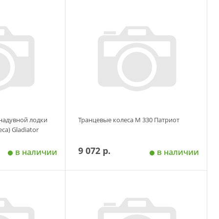
 корзину
Добавить в корзину
/надувной лодки
Транцевые колеса М 330 Патриот
са) Gladiator
9 072 р.
в наличии
в наличии
 корзину
Добавить в корзину