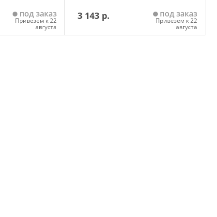
под заказ
под заказ
3 143 р.
Привезем к 22
Привезем к 22
августа
августа
 корзину
Добавить в корзину