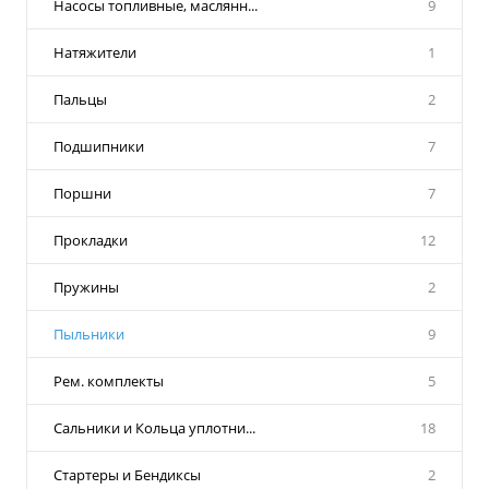
Насосы топливные, маслянн...
9
Натяжители
1
Пальцы
2
Подшипники
7
Поршни
7
Прокладки
12
Пружины
2
Пыльники
9
Рем. комплекты
5
Сальники и Кольца уплотни...
18
Стартеры и Бендиксы
2