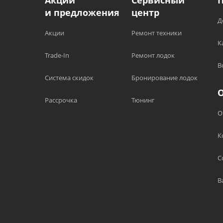
Акции
Сервисный
и предложения
центр
Д
Акции
Ремонт техники
К
Trade-In
Ремонт лодок
В
Система скидок
Бронирование лодок
Рассрочка
Тюнинг
О
К
С
В