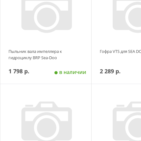
Пыльник вала импеллера к
Гофра VTS для SEA D
гидроциклу BRP Sea-Doo
1 798 р.
2 289 р.
в наличии
Добавить в корзину
Добавить в