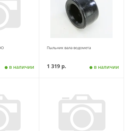
OO
Пыльник вала водомета
1 319 р.
в наличии
в наличии
 корзину
Добавить в корзину