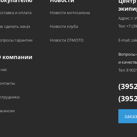
Покупателю
Новости
Центр
экипи
оставка и оплата
Новости мотосалона
Адрес: г. 
Тел: +7 (3
ак сделать заказ
Новости клуба
опросы гарантии
Новости CFMOTO
E-mail: z
Вопросы 
О компании
и качеств
 нас
Тел: 8 902
онтакты
(3952
(3952
отрудники
акансии
зака