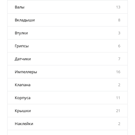
Валы
13
Вкладыши
8
Втулки
3
Грипсы
6
Датчики
7
Импеллеры
16
Клапана
2
Корпуса
11
Крышки
21
Наклейки
2