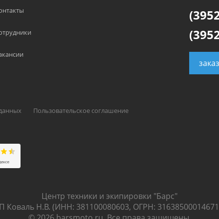
онтакты
(3952
(3952
отрудники
акансии
зака
 данных
Пользовательское соглашение
Центр техники и экипировки "Барс"
П Коваль Н.В. (ИНН: 381100080603, ОГРН: 31638500014671
© 2026 barsmoto.ru. Все права защищены.