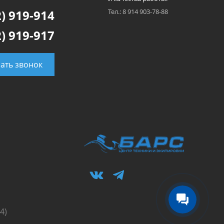
) 919-914
Тел.: 8 914 903-78-88
) 919-917
зать звонок
4)