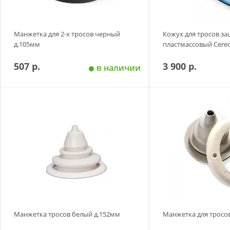
Манжетка для 2-х тросов черный
Кожух для тросов з
д.105мм
пластмассовый Cered
507 р.
3 900 р.
в наличии
Добавить в корзину
Добавить в
Манжетка тросов белый д.152мм
Манжетка для тросо