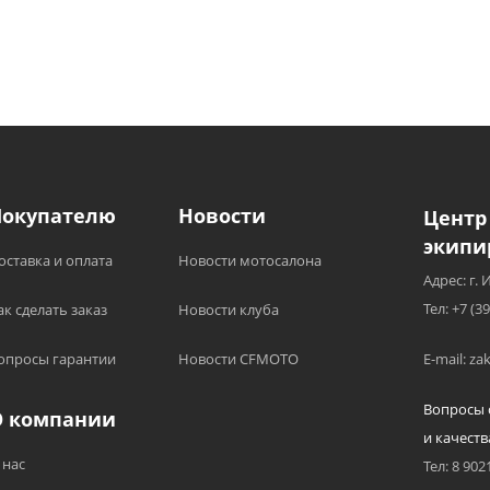
Покупателю
Новости
Центр
экипи
оставка и оплата
Новости мотосалона
Адрес: г. 
Тел: +7 (3
ак сделать заказ
Новости клуба
опросы гарантии
Новости CFMOTO
E-mail: z
Вопросы 
О компании
и качеств
 нас
Тел: 8 902