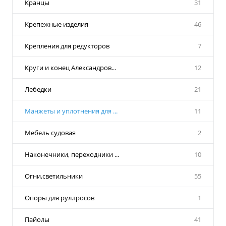
Кранцы
31
Крепежные изделия
46
Крепления для редукторов
7
Круги и конец Александров...
12
Лебедки
21
Манжеты и уплотнения для ...
11
Мебель судовая
2
Наконечники, переходники ...
10
Огни,светильники
55
Опоры для рул.тросов
1
Пайолы
41