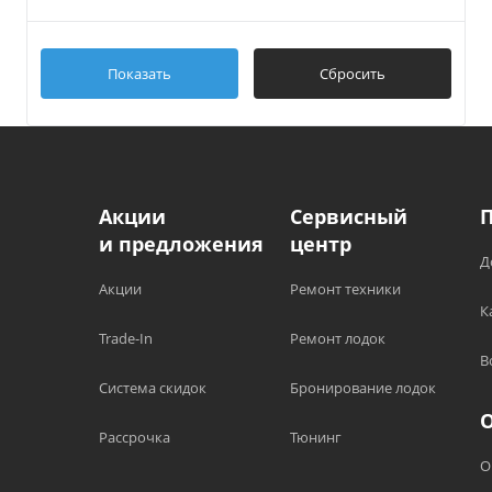
Yamaha
Ceredi
Показать
Сбросить
Акции
Сервисный
и предложения
центр
Д
Акции
Ремонт техники
К
Trade-In
Ремонт лодок
В
Система скидок
Бронирование лодок
Рассрочка
Тюнинг
О