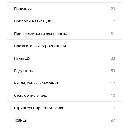
Панельки
29
Приборы навигации
2
Принадлежности для трансп...
81
Прожектора и фароискатели
11
Пульт ДУ
33
Редукторы
53
Рымы, ручки, крепления
117
Стеклоочиститель
10
Стрингеры, профили, замки
17
Транцы
97