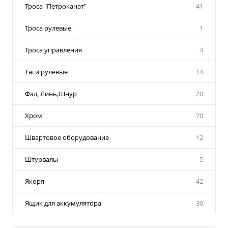
Троса "Петроканат"
41
Троса рулевые
1
Троса управления
4
Тяги рулевые
14
Фал, Линь,Шнур
20
Хром
70
Швартовое оборудование
12
Штурвалы
5
Якоря
42
Ящик для аккумулятора
30