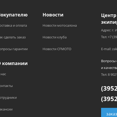
Покупателю
Новости
Центр
экипи
оставка и оплата
Новости мотосалона
Адрес: г. 
Тел: +7 (3
ак сделать заказ
Новости клуба
опросы гарантии
Новости CFMOTO
E-mail: z
Вопросы 
О компании
и качеств
 нас
Тел: 8 902
онтакты
(3952
(3952
отрудники
акансии
зака