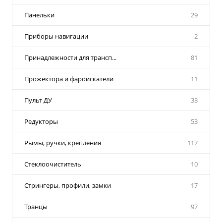
Панельки
29
Приборы навигации
2
Принадлежности для трансп...
81
Прожектора и фароискатели
11
Пульт ДУ
33
Редукторы
53
Рымы, ручки, крепления
117
Стеклоочиститель
10
Стрингеры, профили, замки
17
Транцы
97