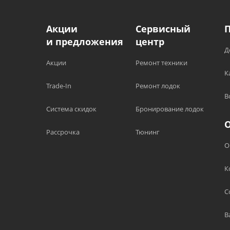
Акции
Сервисный
и предложения
центр
Д
Акции
Ремонт техники
К
Trade-In
Ремонт лодок
В
Система скидок
Бронирование лодок
Рассрочка
Тюнинг
О
К
С
В