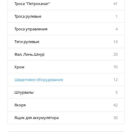
Троса "Петроканат"
41
Троса рулевые
1
Троса управления
4
Тяги рулевые
14
Фал, Линь,Шнур
20
Хром
70
Швартовое оборудование
12
Штурвалы
5
Якоря
42
Ящик для аккумулятора
30