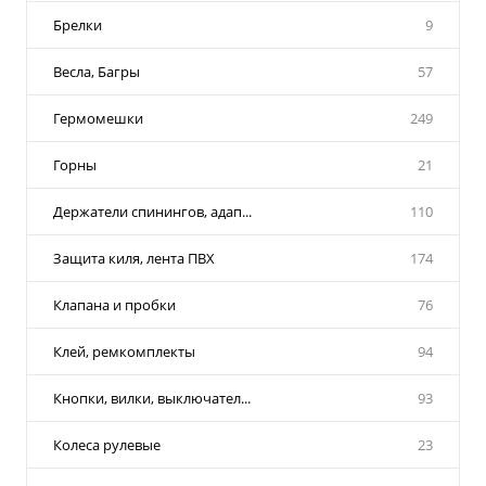
Брелки
9
Весла, Багры
57
Гермомешки
249
Горны
21
Держатели спинингов, адап...
110
Защита киля, лента ПВХ
174
Клапана и пробки
76
Клей, ремкомплекты
94
Кнопки, вилки, выключател...
93
Колеса рулевые
23