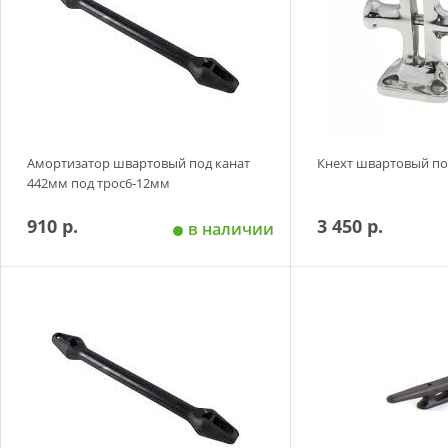
Амортизатор швартовый под канат
Кнехт швартовый по
442мм под трос6-12мм
910 р.
3 450 р.
в наличии
Добавить в корзину
Добавить в