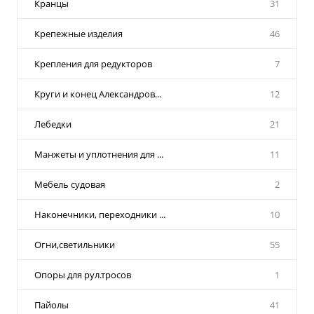
Кранцы
31
Крепежные изделия
46
Крепления для редукторов
7
Круги и конец Александров...
12
Лебедки
21
Манжеты и уплотнения для ...
11
Мебель судовая
2
Наконечники, переходники ...
10
Огни,светильники
55
Опоры для рул.тросов
1
Пайолы
41