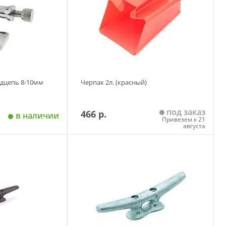
дцепь 8-10мм
Черпак 2л. (красный)
под заказ
466 р.
в наличии
Привезем к 21
августа
 корзину
Добавить в корзину