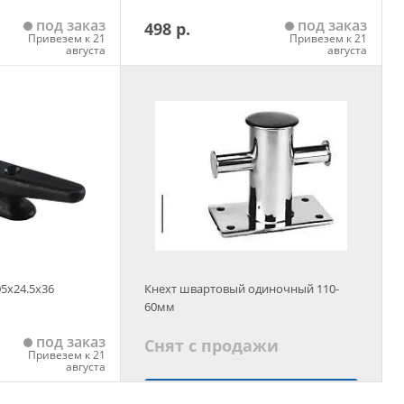
под заказ
под заказ
498 р.
Привезем к 21
Привезем к 21
августа
августа
 корзину
Добавить в корзину
05х24.5х36
Кнехт швартовый одиночный 110-
60мм
под заказ
Снят с продажи
Привезем к 21
августа
Подобрать аналог