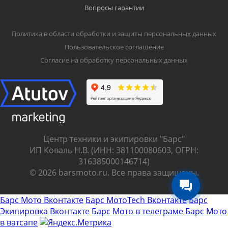
Вопросы гарантии
Политика в области обработки и защиты персональных данных
Пользовательское соглашение
Согласие на обработку персональных данных
Центр техники и экипировки "Барс"
ИП Коваль Н.В. (ИНН: 381100080603, ОГРН:
316385000146714)
© 2026 barsmoto.ru. Все права защищены.
Барс Мото Вконтакте
Барс МотоTech Вконтакте
Барс
Экипировка Вконтакте
Барс Мото в телеграме
Барс Мото
в ватсапе