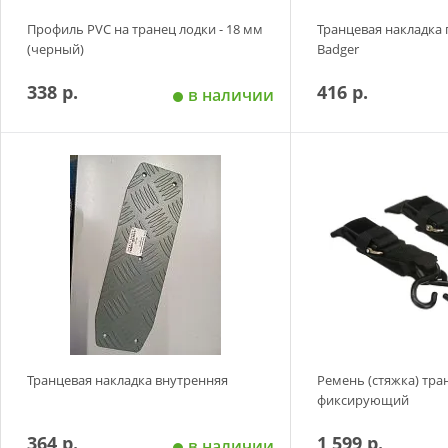
Профиль PVC на транец лодки - 18 мм
Транцевая накладка 
(черный)
Badger
338 р.
416 р.
в наличии
Добавить в корзину
Добавить в
Транцевая накладка внутренняя
Ремень (стяжка) тр
фиксирующий
364 р.
1 599 р.
в наличии