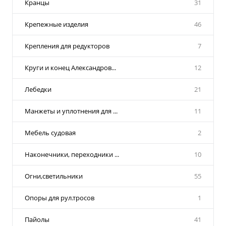
Кранцы
31
Крепежные изделия
46
Крепления для редукторов
7
Круги и конец Александров...
12
Лебедки
21
Манжеты и уплотнения для ...
11
Мебель судовая
2
Наконечники, переходники ...
10
Огни,светильники
55
Опоры для рул.тросов
1
Пайолы
41