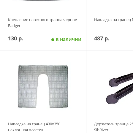
Крепление навесного транца черное
Накладка на транец
Badger
130 р.
487 р.
в наличии
Добавить в корзину
Добавить в
Накладка на транец 430х350
Держатель транца 
наклонная пластик
SibRiver