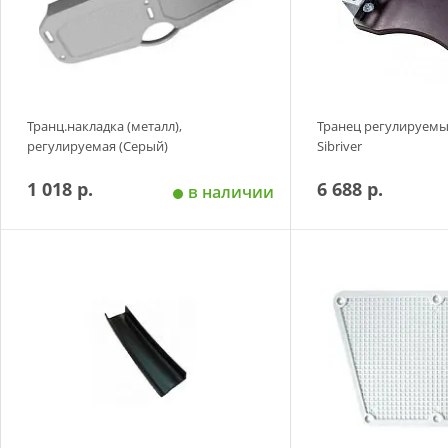
Транц.накладка (металл),
Транец регулируемы
регулируемая (Серый)
Sibriver
1 018 р.
6 688 р.
в наличии
Добавить в корзину
Добавить в