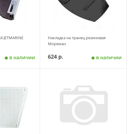
й JETMARINE
Накладка на транец резиновая
Мореман
624 р.
в наличии
в наличии
 корзину
Добавить в корзину