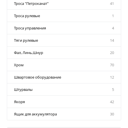
Троса "Петроканат"
41
Троса рулевые
1
Троса управления
4
Тяги рулевые
14
Фал, Линь,Шнур
20
Хром
70
Швартовое оборудование
12
Штурвалы
5
Якоря
42
Ящик для аккумулятора
30