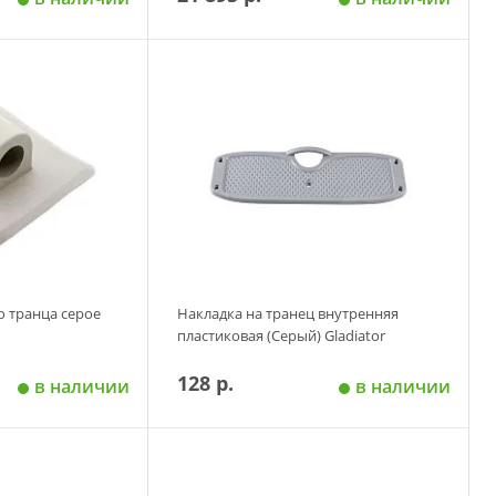
 корзину
Добавить в корзину
о транца серое
Накладка на транец внутренняя
пластиковая (Серый) Gladiator
128 р.
в наличии
в наличии
 корзину
Добавить в корзину