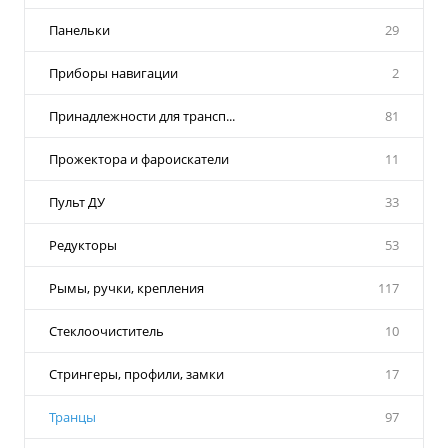
Панельки
29
Приборы навигации
2
Принадлежности для трансп...
81
Прожектора и фароискатели
11
Пульт ДУ
33
Редукторы
53
Рымы, ручки, крепления
117
Стеклоочиститель
10
Стрингеры, профили, замки
17
Транцы
97