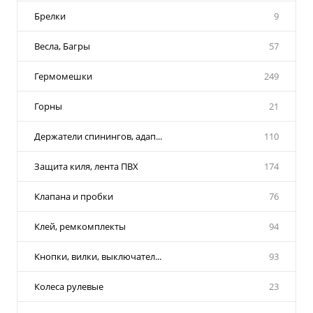
Брелки
9
Весла, Багры
57
Гермомешки
249
Горны
21
Держатели спинингов, адап...
110
Защита киля, лента ПВХ
174
Клапана и пробки
76
Клей, ремкомплекты
94
Кнопки, вилки, выключател...
93
Колеса рулевые
23