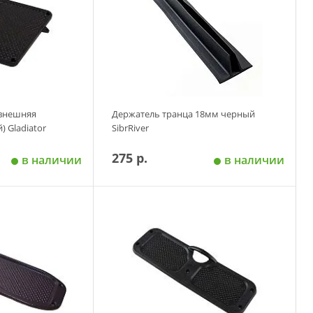
 внешняя
Держатель транца 18мм черный
) Gladiator
SibrRiver
275 р.
в наличии
в наличии
 корзину
Добавить в корзину