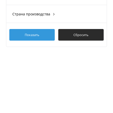
Рыболовная Академия
Стриж
Страна производства
Адмирал
Россия
Boatplastic
Показать
Сбросить