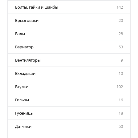
Болты, гайки и шайбы
142
Брызговики
20
Валы
28
Вариатор
53
Вентиляторы
9
Вкладыши
10
Втулки
102
Гильзы
16
Гусеницы
18
Датчики
50