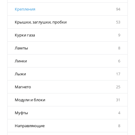
Крепления
94
Крышки, заглушки, пробки
53
Курки газа
9
Лампы
8
Линки
6
Лыжи
17
Магнето
25
Модули и блоки
31
Муфты
4
Направляющие
8