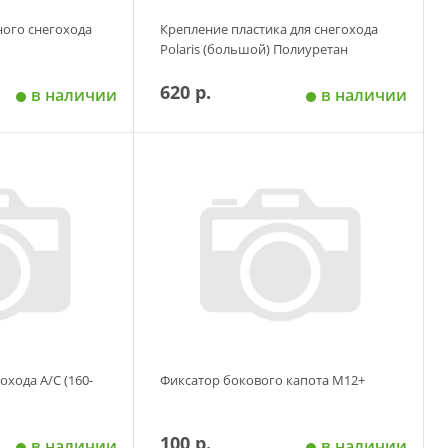
ного снегохода
Крепление пластика для снегохода
Polaris (большой) Полиуретан
620 р.
в наличии
в наличии
 корзину
Добавить в корзину
охода A/C (160-
Фиксатор бокового капота М12+
100 р.
в наличии
в наличии