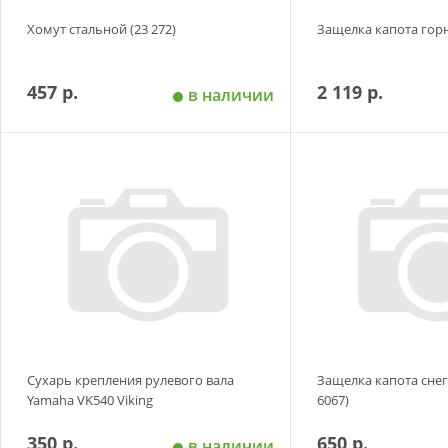
Хомут стальной (23 272)
Защелка капота гор
457 р.
2 119 р.
в наличии
Добавить в корзину
Добавить в
Сухарь крепления рулевого вала
Защелка капота снег
Yamaha VK540 Viking
6067)
350 р.
650 р.
в наличии