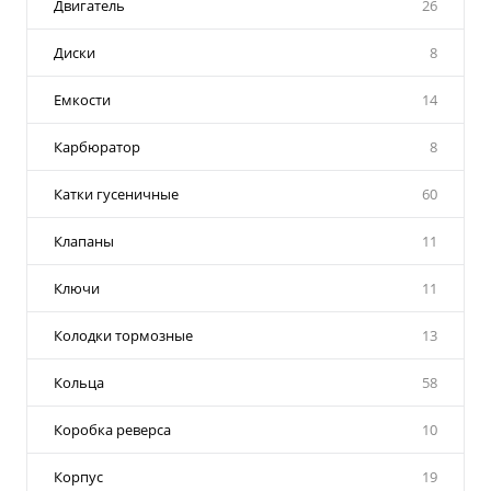
Двигатель
26
Диски
8
Емкости
14
Карбюратор
8
Катки гусеничные
60
Клапаны
11
Ключи
11
Колодки тормозные
13
Кольца
58
Коробка реверса
10
Корпус
19