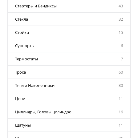
Стартеры и Бендиксы
43
Стекла
32
Стойки
15
Суппорты
6
Термостаты
7
Троса
60
Тяги и Наконечники
30
Цепи
11
Цилиндры, Головы цилиндро...
16
Шатуны
11