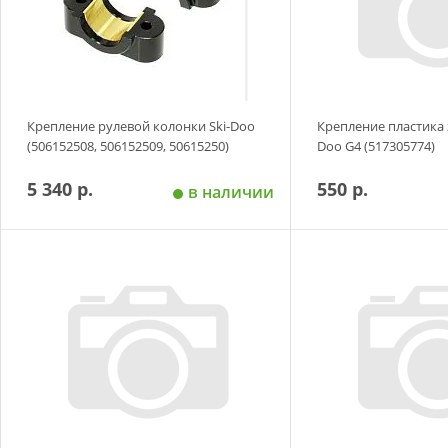
Крепление рулевой колонки Ski-Doo
Крепление пластика 
(506152508, 506152509, 50615250)
Doo G4 (517305774)
5 340 р.
550 р.
в наличии
Добавить в корзину
Добавить в