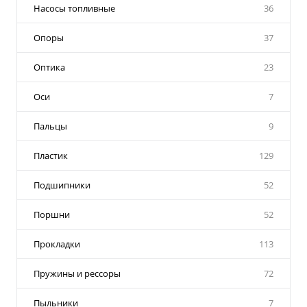
Насосы топливные
36
Опоры
37
Оптика
23
Оси
7
Пальцы
9
Пластик
129
Подшипники
52
Поршни
52
Прокладки
113
Пружины и рессоры
72
Пыльники
7