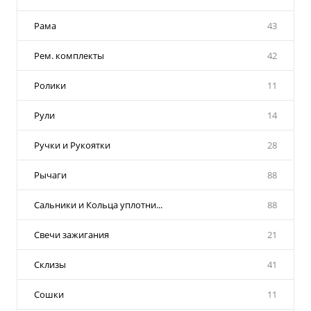
Рама
43
Рем. комплекты
42
Ролики
11
Рули
14
Ручки и Рукоятки
28
Рычаги
88
Сальники и Кольца уплотни...
88
Свечи зажигания
21
Склизы
41
Сошки
11