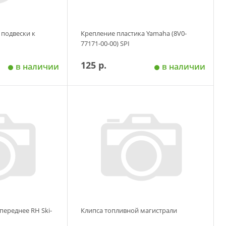
подвески к
Крепление пластика Yamaha (8V0-
77171-00-00) SPI
125 р.
в наличии
в наличии
 корзину
Добавить в корзину
переднее RH Ski-
Клипса топливной магистрали