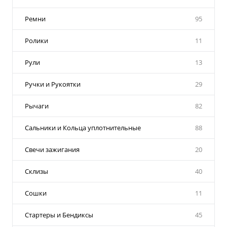
Ремни
95
Ролики
11
Рули
13
Ручки и Рукоятки
29
Рычаги
82
Сальники и Кольца уплотнительные
88
Свечи зажигания
20
Склизы
40
Сошки
11
Стартеры и Бендиксы
45