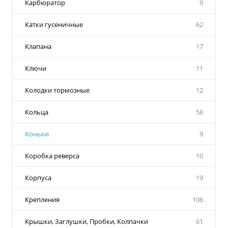
Карбюратор
9
Катки гусеничные
62
Клапана
17
Ключи
11
Колодки тормозные
12
Кольца
58
Коньки
9
Коробка реверса
10
Корпуса
19
Крепления
106
Крышки, Заглушки, Пробки, Колпачки
61