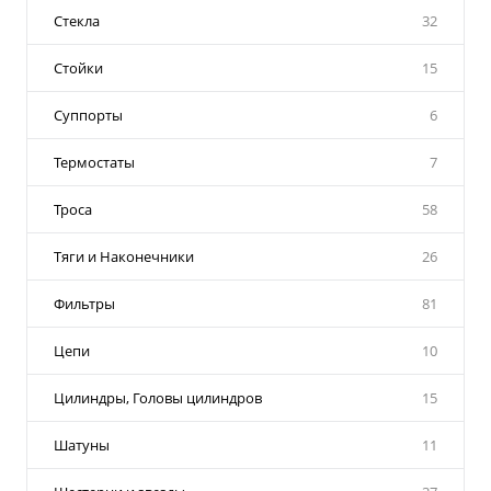
Стекла
32
Стойки
15
Суппорты
6
Термостаты
7
Троса
58
Тяги и Наконечники
26
Фильтры
81
Цепи
10
Цилиндры, Головы цилиндров
15
Шатуны
11