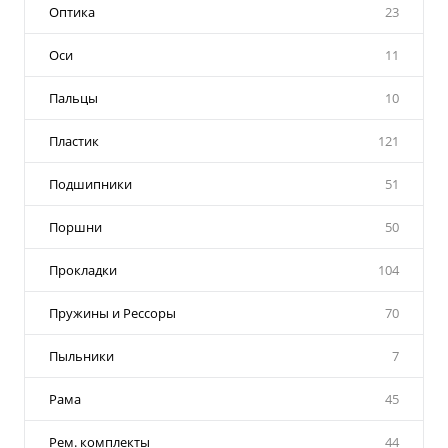
Оптика
23
Оси
11
Пальцы
10
Пластик
121
Подшипники
51
Поршни
50
Прокладки
104
Пружины и Рессоры
70
Пыльники
7
Рама
45
Рем. комплекты
44