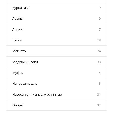
Курки газа
9
Лампы
9
Линки
7
Лыжи
18
Магнето
24
Модули и Блоки
33
Муфты
4
Направляющие
8
Насосы топливные, маслянные
31
Опоры
32