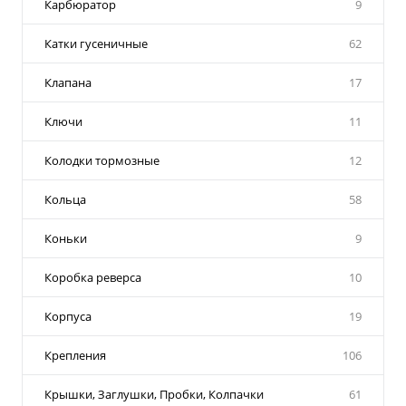
Карбюратор
9
Катки гусеничные
62
Клапана
17
Ключи
11
Колодки тормозные
12
Кольца
58
Коньки
9
Коробка реверса
10
Корпуса
19
Крепления
106
Крышки, Заглушки, Пробки, Колпачки
61