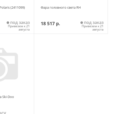
olaris (2411099)
Фара головного света RH
под заказ
под заказ
18 517 р.
Привезем к 21
Привезем к 21
августа
августа
 корзину
Добавить в корзину
а Ski-Doo
осу