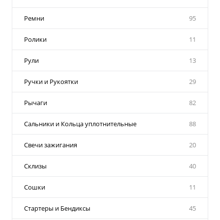
Ремни
95
Ролики
11
Рули
13
Ручки и Рукоятки
29
Рычаги
82
Сальники и Кольца уплотнительные
88
Свечи зажигания
20
Склизы
40
Сошки
11
Стартеры и Бендиксы
45