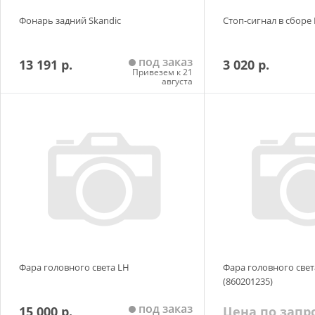
Фонарь задний Skandic
Стоп-сигнал в сборе P
под заказ
13 191 р.
3 020 р.
Привезем к 21
августа
Добавить в корзину
Добавить в
Фара головного света LH
Фара головного свет
(860201235)
под заказ
15 000 р.
Цена по запр