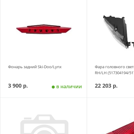
Добавить в корзину
Добавить в
Фонарь задний Ski-Doo/Lynx
Фара головного свет
RH/LH (517304194/51
3 900 р.
22 203 р.
в наличии
Добавить в корзину
Добавить в