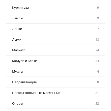
Курки газа
9
Лампы
9
Линки
7
Лыжи
18
Магнето
24
Модули и Блоки
33
Муфты
4
Направляющие
8
Насосы топливные, маслянные
31
Опоры
32