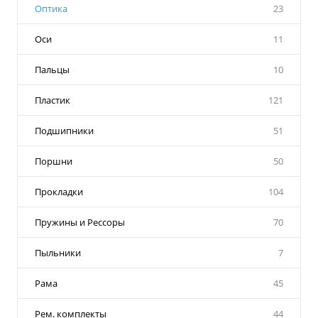
Оптика
23
Оси
11
Пальцы
10
Пластик
121
Подшипники
51
Поршни
50
Прокладки
104
Пружины и Рессоры
70
Пыльники
7
Рама
45
Рем. комплекты
44