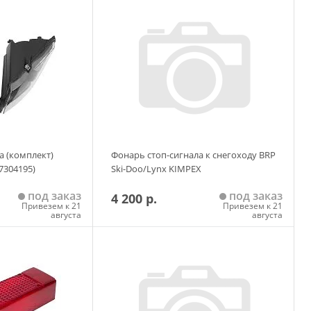
 корзину
Добавить в корзину
а (комплект)
Фонарь стоп-сигнала к снегоходу BRP
7304195)
Ski-Doo/Lynx KIMPEX
под заказ
под заказ
4 200 р.
Привезем к 21
Привезем к 21
августа
августа
 корзину
Добавить в корзину