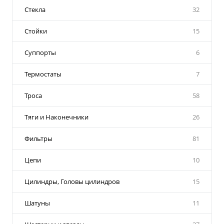
Стекла
32
Стойки
15
Суппорты
6
Термостаты
7
Троса
58
Тяги и Наконечники
26
Фильтры
81
Цепи
10
Цилиндры, Головы цилиндров
15
Шатуны
11