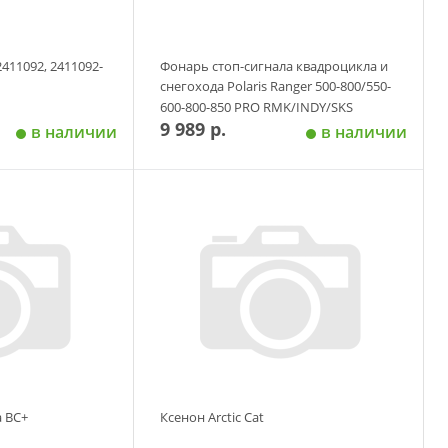
2411092, 2411092-
Фонарь стоп-сигнала квадроцикла и
снегохода Polaris Ranger 500-800/550-
600-800-850 PRO RMK/INDY/SKS
9 989 р.
в наличии
в наличии
 корзину
Добавить в корзину
а ВС+
Ксенон Arctic Cat