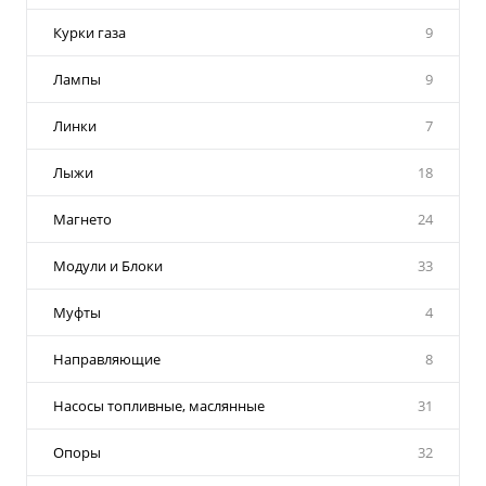
Курки газа
9
Лампы
9
Линки
7
Лыжи
18
Магнето
24
Модули и Блоки
33
Муфты
4
Направляющие
8
Насосы топливные, маслянные
31
Опоры
32