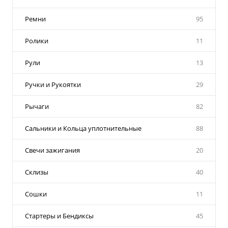
Ремни
95
Ролики
11
Рули
13
Ручки и Рукоятки
29
Рычаги
82
Сальники и Кольца уплотнительные
88
Свечи зажигания
20
Склизы
40
Сошки
11
Стартеры и Бендиксы
45