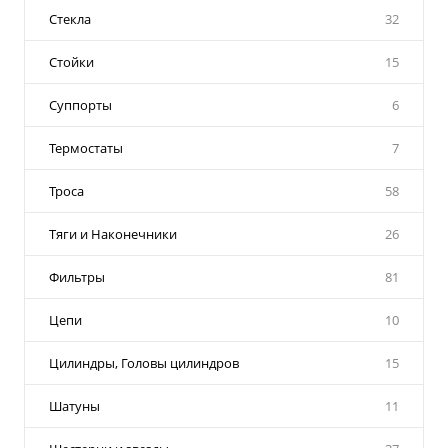
Стекла
32
Стойки
15
Суппорты
6
Термостаты
7
Троса
58
Тяги и Наконечники
26
Фильтры
81
Цепи
10
Цилиндры, Головы цилиндров
15
Шатуны
11