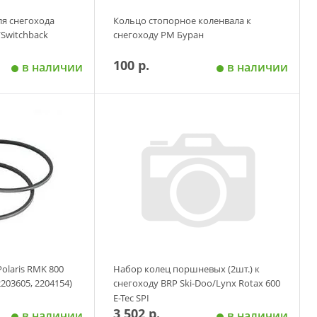
ля снегохода
Кольцо стопорное коленвала к
/Switchback
снегоходу РМ Буран
100 р.
в наличии
в наличии
 корзину
Добавить в корзину
olaris RMK 800
Набор колец поршневых (2шт.) к
2203605, 2204154)
снегоходу BRP Ski-Doo/Lynx Rotax 600
E-Tec SPI
3 502 р.
в наличии
в наличии