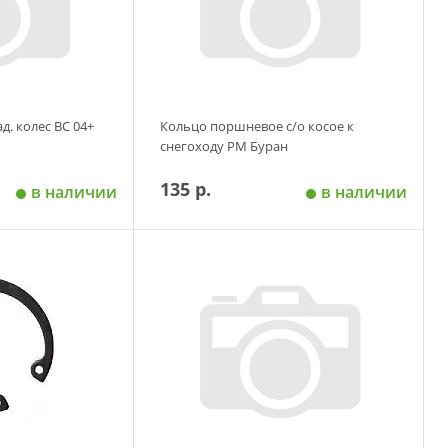
д. колес ВС 04+
Кольцо поршневое с/о косое к
снегоходу РМ Буран
135 р.
в наличии
в наличии
 корзину
Добавить в корзину