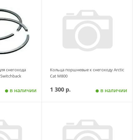
 корзину
Добавить в корзину
ля снегохода
Кольца поршневые к снегоходу Аrctic
/Switchback
Сat M800
1 300 р.
в наличии
в наличии
 корзину
Добавить в корзину