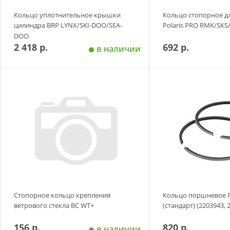
Кольцо уплотнительное крышки
Кольцо стопорное д
цилиндра BRP LYNX/SKI-DOO/SEA-
Polaris PRO RMK/SKS
DOO
2 418 р.
692 р.
в наличии
Добавить в корзину
Добавить в
Стопорное кольцо крепления
Кольцо поршневое P
ветрового стекла BC WT+
(стандарт) (2203943, 
156 р.
820 р.
в наличии