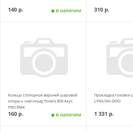
140 р.
310 р.
в наличии
Добавить в корзину
Добавить в
Кольцо стопорное верхней шаровой
Прокладка головки 
опоры к снегоходу Polaris 850 Axys
LYNX/SKI-DOO
PRO RMK
160 р.
1 331 р.
в наличии