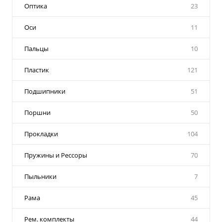
Оптика
23
Оси
11
Пальцы
10
Пластик
121
Подшипники
51
Поршни
50
Прокладки
104
Пружины и Рессоры
70
Пыльники
7
Рама
45
Рем. комплекты
44