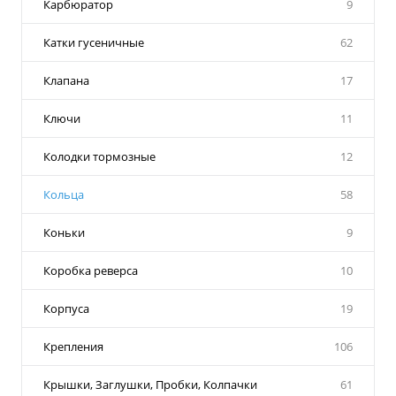
Карбюратор
9
Катки гусеничные
62
Клапана
17
Ключи
11
Колодки тормозные
12
Кольца
58
Коньки
9
Коробка реверса
10
Корпуса
19
Крепления
106
Крышки, Заглушки, Пробки, Колпачки
61