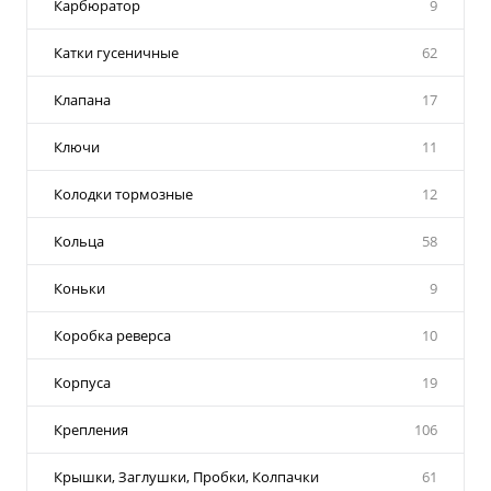
Карбюратор
9
Катки гусеничные
62
Клапана
17
Ключи
11
Колодки тормозные
12
Кольца
58
Коньки
9
Коробка реверса
10
Корпуса
19
Крепления
106
Крышки, Заглушки, Пробки, Колпачки
61