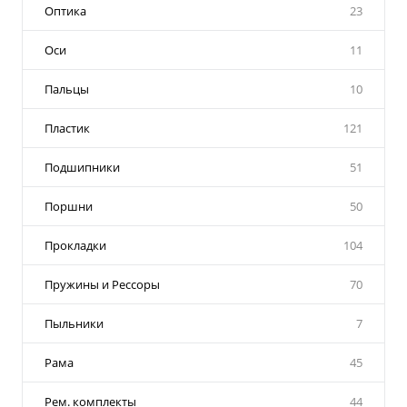
Оптика
23
Оси
11
Пальцы
10
Пластик
121
Подшипники
51
Поршни
50
Прокладки
104
Пружины и Рессоры
70
Пыльники
7
Рама
45
Рем. комплекты
44