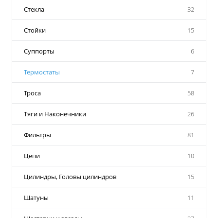
Стекла
32
Стойки
15
Суппорты
6
Термостаты
7
Троса
58
Тяги и Наконечники
26
Фильтры
81
Цепи
10
Цилиндры, Головы цилиндров
15
Шатуны
11