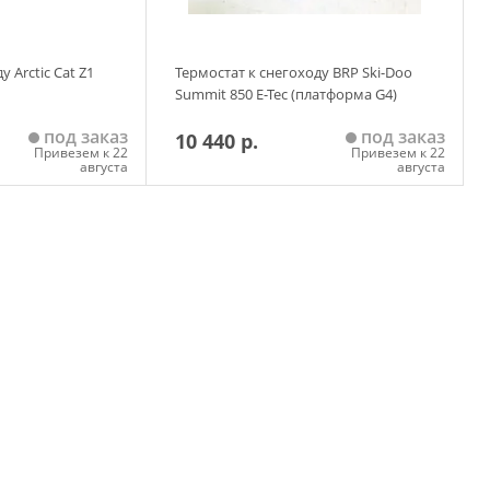
 Arctic Cat Z1
Термостат к снегоходу BRP Ski-Doo
Summit 850 E-Tec (платформа G4)
под заказ
под заказ
10 440 р.
Привезем к 22
Привезем к 22
августа
августа
 корзину
Добавить в корзину