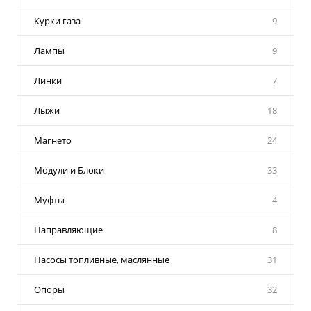
Курки газа
9
Лампы
9
Линки
7
Лыжи
18
Магнето
24
Модули и Блоки
33
Муфты
4
Направляющие
8
Насосы топливные, маслянные
31
Опоры
32