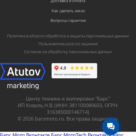
Доставка и оплата
Как сделать заказ
Вопросы гарантии
Политика в области обработки и защиты персональных данных
Пользовательское соглашение
Согласие на обработку персональных данных
Центр техники и экипировки "Барс"
ИП Коваль Н.В. (ИНН: 381100080603, ОГРН:
316385000146714)
© 2026 barsmoto.ru. Все права защищены.
Барс Мото Вконтакте
Барс МотоTech Вконтакте
Барс